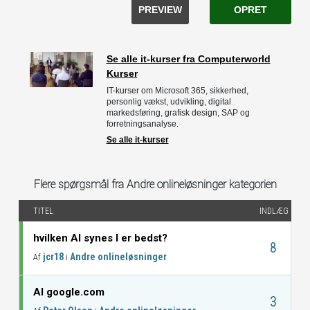
PREVIEW
OPRET
Se alle it-kurser fra Computerworld
Kurser
IT-kurser om Microsoft 365, sikkerhed,
personlig vækst, udvikling, digital
markedsføring, grafisk design, SAP og
forretningsanalyse.
Se alle it-kurser
Flere spørgsmål fra Andre onlineløsninger kategorien
TITEL
INDLÆG
hvilken AI synes I er bedst?
8
jcr18
Andre onlineløsninger
Af
i
AI google.com
3