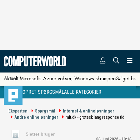
Aktuelt:
Microsofts Azure vokser, Windows skrumper
Salget bra
OPRET SPØRGSMÅL
ALLE KATEGORIER
Eksperten
Spørgsmål
Internet & onlineløsninger
Andre onlineløsninger
mit.dk - grotesk lang response tid
Slettet bruger
08. juni 2026 - 10:18