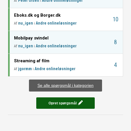
Peter Olsen
Andre onlineløsninger
Af
i
Eboks.dk og Borger.dk
10
nu_igen
Andre onlineløsninger
Af
i
Mobilpay svindel
8
nu_igen
Andre onlineløsninger
Af
i
Streaming af film
4
jgormm
Andre onlineløsninger
Af
i
Se alle spørgsmål i kategorien
Opret spørgsmål