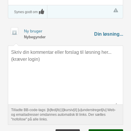
Synes godt om
Ny bruger
Din løsning...
Nybegynder
Tilladte BB-code-tags: [b]fed[/b] [i]kursiv[/i] [u]understreget[/u] Web-
og emailadresser omdannes automatisk til links. Der sættes
"nofollow" på alle links.