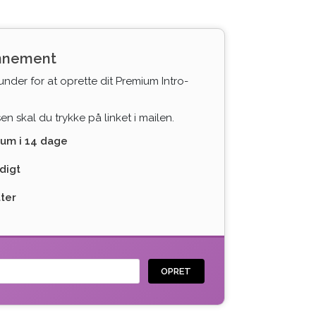
onnement
under for at oprette dit Premium Intro-
n skal du trykke på linket i mailen.
ium i 14 dage
digt
tter
OPRET