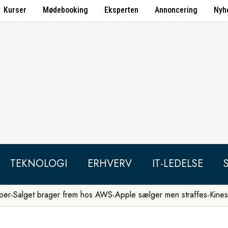
Kurser
Mødebooking
Eksperten
Annoncering
Nyh
TEKNOLOGI
ERHVERV
IT-LEDELSE
per
Salget brager frem hos AWS
Apple sælger men straffes
Kines