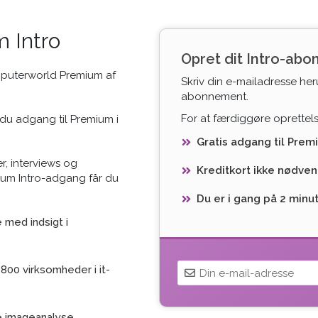
 Intro
Opret dit Intro-ab
mputerworld Premium af
Skriv din e-mailadresse her
abonnement.
For at færdiggøre oprettelse
du adgang til Premium i
Gratis adgang til Prem
r, interviews og
Kreditkort ikke nødven
ium Intro-adgang får du
Du er i gang på 2 minu
med indsigt i
800 virksomheder i it-
e imageanalyse,