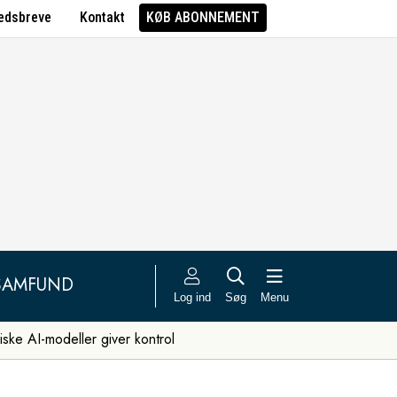
edsbreve
Kontakt
KØB ABONNEMENT
SAMFUND
Log ind
Søg
Menu
iske AI-modeller giver kontrol