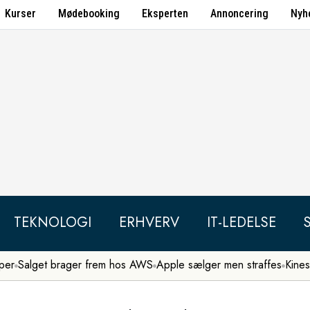
Kurser
Mødebooking
Eksperten
Annoncering
Nyh
TEKNOLOGI
ERHVERV
IT-LEDELSE
per
Salget brager frem hos AWS
Apple sælger men straffes
Kines