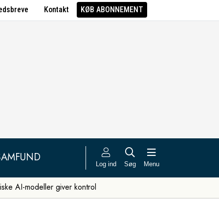
edsbreve
Kontakt
KØB ABONNEMENT
SAMFUND
Log ind
Søg
Menu
iske AI-modeller giver kontrol