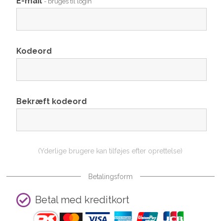
E-mail
- bruges til login
Kodeord
Bekræft kodeord
(Yderlige brugere kan tilføjes efter oprettelse)
Betalingsform
Betal med kreditkort