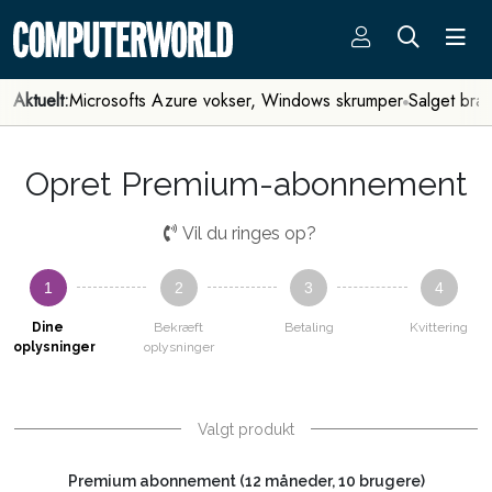
Aktuelt:
Microsofts Azure vokser, Windows skrumper
Salget bra
Opret Premium-abonnement
Vil du ringes op?
1
2
3
4
Dine
Bekræft
Betaling
Kvittering
oplysninger
oplysninger
Valgt produkt
Premium abonnement (12 måneder, 10 brugere)