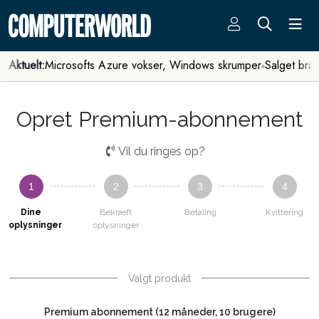
Aktuelt:
Microsofts Azure vokser, Windows skrumper
Salget bra
Opret Premium-abonnement
Vil du ringes op?
1
2
3
4
Dine
Bekræft
Betaling
Kvittering
oplysninger
oplysninger
Valgt produkt
Premium abonnement (12 måneder, 10 brugere)