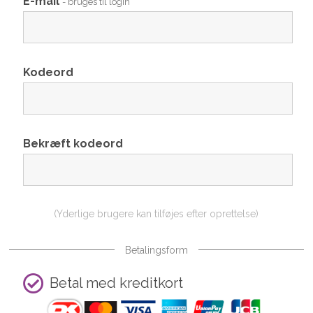
E-mail
- bruges til login
Kodeord
Bekræft kodeord
(Yderlige brugere kan tilføjes efter oprettelse)
Betalingsform
Betal med kreditkort