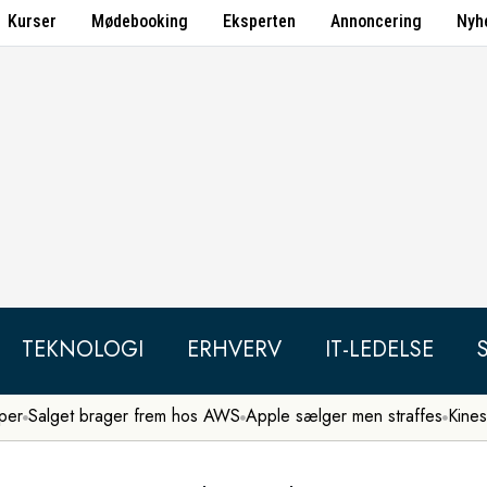
Kurser
Mødebooking
Eksperten
Annoncering
Nyh
TEKNOLOGI
ERHVERV
IT-LEDELSE
per
Salget brager frem hos AWS
Apple sælger men straffes
Kines