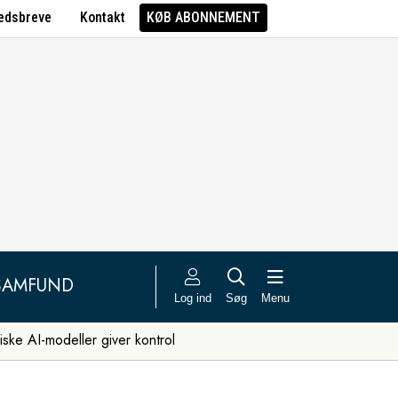
edsbreve
Kontakt
KØB ABONNEMENT
SAMFUND
Log ind
Søg
Menu
iske AI-modeller giver kontrol