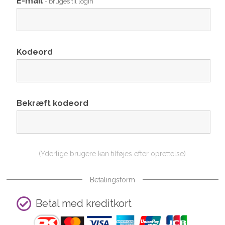
E-mail
- bruges til login
Kodeord
Bekræft kodeord
(Yderlige brugere kan tilføjes efter oprettelse)
Betalingsform
Betal med kreditkort