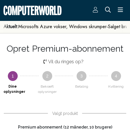
Aktuelt:
Microsofts Azure vokser, Windows skrumper
Salget bra
Opret Premium-abonnement
Vil du ringes op?
1
2
3
4
Dine
Bekræft
Betaling
Kvittering
oplysninger
oplysninger
Valgt produkt
Premium abonnement (12 måneder, 10 brugere)