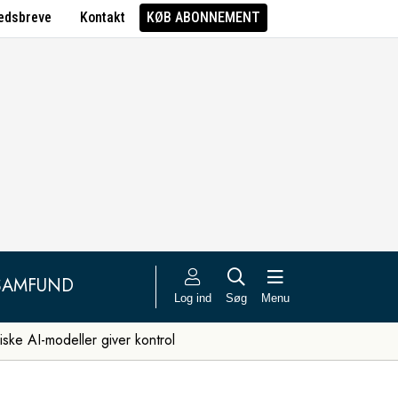
edsbreve
Kontakt
KØB ABONNEMENT
SAMFUND
Log ind
Søg
Menu
iske AI-modeller giver kontrol