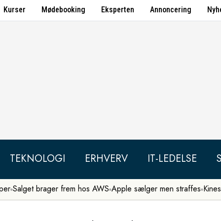
Kurser
Mødebooking
Eksperten
Annoncering
Nyh
TEKNOLOGI
ERHVERV
IT-LEDELSE
per
Salget brager frem hos AWS
Apple sælger men straffes
Kines