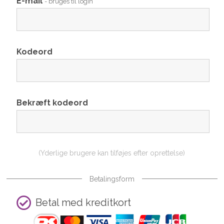
E-mail
- bruges til login
Kodeord
Bekræft kodeord
(Yderlige brugere kan tilføjes efter oprettelse)
Betalingsform
Betal med kreditkort