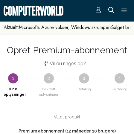
Aktuelt:
Microsofts Azure vokser, Windows skrumper
Salget bra
Opret Premium-abonnement
Vil du ringes op?
1
2
3
4
Dine
Bekræft
Betaling
Kvittering
oplysninger
oplysninger
Valgt produkt
Premium abonnement (12 måneder, 10 brugere)