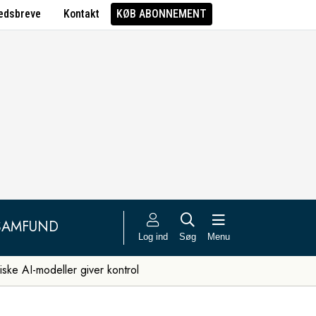
edsbreve
Kontakt
KØB ABONNEMENT
SAMFUND
Log ind
Søg
Menu
iske AI-modeller giver kontrol