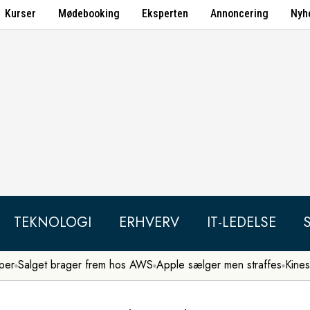
Kurser
Mødebooking
Eksperten
Annoncering
Nyh
TEKNOLOGI
ERHVERV
IT-LEDELSE
per
Salget brager frem hos AWS
Apple sælger men straffes
Kines