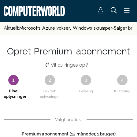
Aktuelt:
Microsofts Azure vokser, Windows skrumper
Salget bra
Opret Premium-abonnement
Vil du ringes op?
1
2
3
4
Dine
Bekræft
Betaling
Kvittering
oplysninger
oplysninger
Valgt produkt
Premium abonnement (12 måneder, 1 bruger)