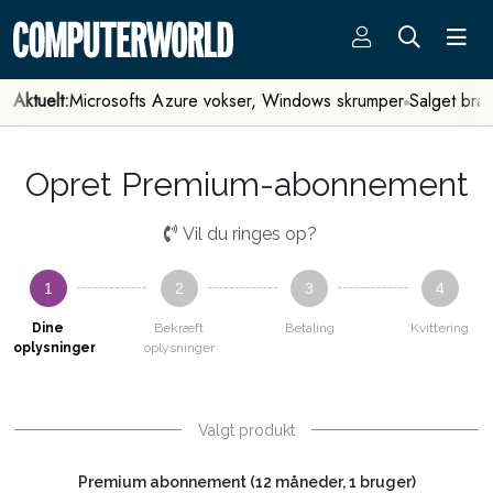
Aktuelt:
Microsofts Azure vokser, Windows skrumper
Salget bra
Opret Premium-abonnement
Vil du ringes op?
1
2
3
4
Dine
Bekræft
Betaling
Kvittering
oplysninger
oplysninger
Valgt produkt
Premium abonnement (12 måneder, 1 bruger)