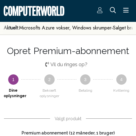
Aktuelt:
Microsofts Azure vokser, Windows skrumper
Salget bra
Opret Premium-abonnement
Vil du ringes op?
1
2
3
4
Dine
Bekræft
Betaling
Kvittering
oplysninger
oplysninger
Valgt produkt
Premium abonnement (12 måneder, 1 bruger)