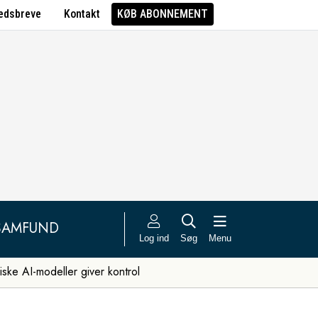
edsbreve
Kontakt
KØB ABONNEMENT
SAMFUND
Log ind
Søg
Menu
iske AI-modeller giver kontrol