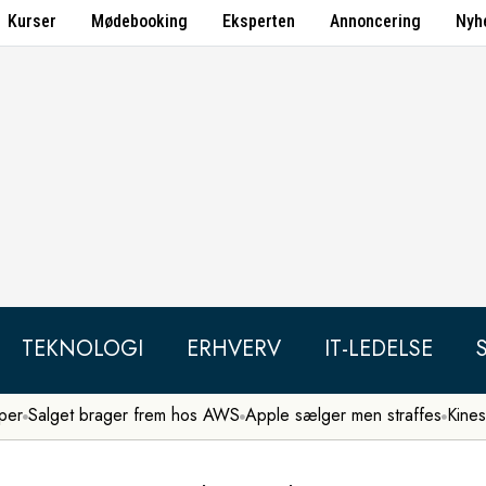
Kurser
Mødebooking
Eksperten
Annoncering
Nyh
TEKNOLOGI
ERHVERV
IT-LEDELSE
per
Salget brager frem hos AWS
Apple sælger men straffes
Kines