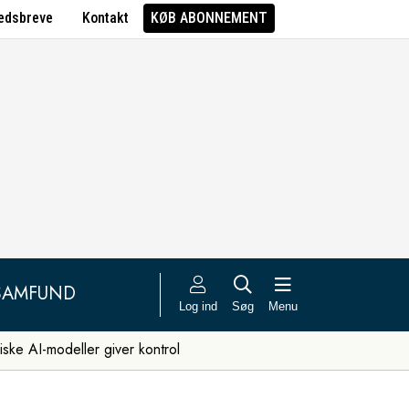
edsbreve
Kontakt
KØB ABONNEMENT
SAMFUND
Log ind
Søg
Menu
iske AI-modeller giver kontrol