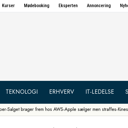
Kurser
Mødebooking
Eksperten
Annoncering
Nyh
TEKNOLOGI
ERHVERV
IT-LEDELSE
per
Salget brager frem hos AWS
Apple sælger men straffes
Kines