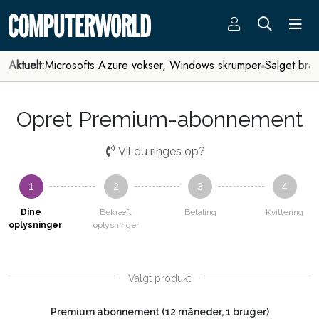
Aktuelt:
Microsofts Azure vokser, Windows skrumper
Salget bra
Opret Premium-abonnement
Vil du ringes op?
1
2
3
4
Dine
Bekræft
Betaling
Kvittering
oplysninger
oplysninger
Valgt produkt
Premium abonnement (12 måneder, 1 bruger)