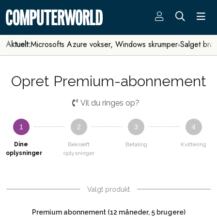
Aktuelt:
Microsofts Azure vokser, Windows skrumper
Salget bra
Opret Premium-abonnement
Vil du ringes op?
1
2
3
4
Dine
Bekræft
Betaling
Kvittering
oplysninger
oplysninger
Valgt produkt
Premium abonnement (12 måneder, 5 brugere)