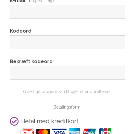
E-mail
- bruges til login
Kodeord
Bekræft kodeord
(Yderlige brugere kan tilføjes efter oprettelse)
Betalingsform
Betal med kreditkort