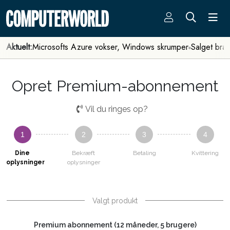
Aktuelt:
Microsofts Azure vokser, Windows skrumper
Salget bra
Opret Premium-abonnement
Vil du ringes op?
1
2
3
4
Dine
Bekræft
Betaling
Kvittering
oplysninger
oplysninger
Valgt produkt
Premium abonnement (12 måneder, 5 brugere)