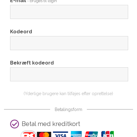
E-mail
- bruges til login
Kodeord
Bekræft kodeord
(Yderlige brugere kan tilføjes efter oprettelse)
Betalingsform
Betal med kreditkort