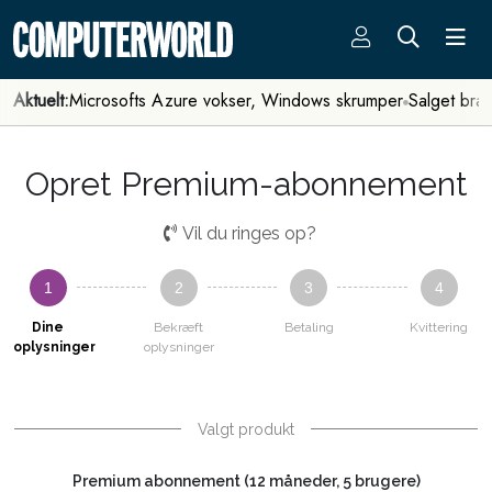
Aktuelt:
Microsofts Azure vokser, Windows skrumper
Salget bra
Opret Premium-abonnement
Vil du ringes op?
1
2
3
4
Dine
Bekræft
Betaling
Kvittering
oplysninger
oplysninger
Valgt produkt
Premium abonnement (12 måneder, 5 brugere)