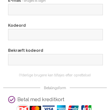
E-mail
- bruges til login
Kodeord
Bekræft kodeord
(Yderlige brugere kan tilføjes efter oprettelse)
Betalingsform
Betal med kreditkort