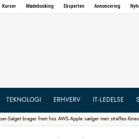
Kurser
Mødebooking
Eksperten
Annoncering
Nyh
TEKNOLOGI
ERHVERV
IT-LEDELSE
per
Salget brager frem hos AWS
Apple sælger men straffes
Kines