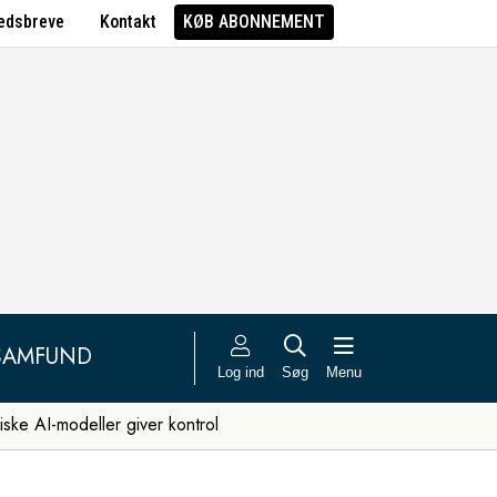
edsbreve
Kontakt
KØB ABONNEMENT
SAMFUND
Log ind
Søg
Menu
iske AI-modeller giver kontrol