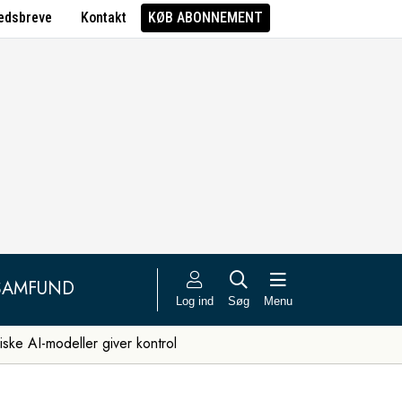
edsbreve
Kontakt
KØB ABONNEMENT
SAMFUND
Log ind
Søg
Menu
iske AI-modeller giver kontrol