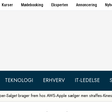
Kurser
Mødebooking
Eksperten
Annoncering
Nyh
TEKNOLOGI
ERHVERV
IT-LEDELSE
per
Salget brager frem hos AWS
Apple sælger men straffes
Kines