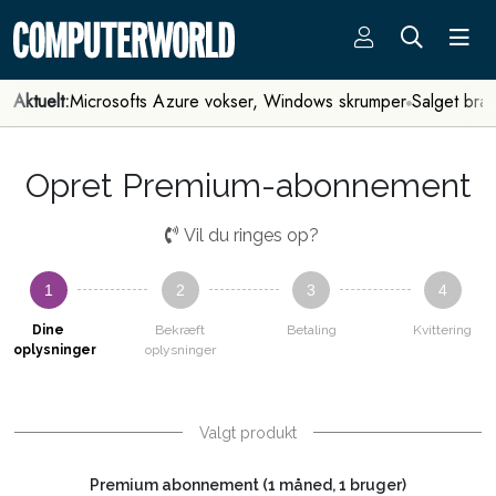
Aktuelt:
Microsofts Azure vokser, Windows skrumper
Salget bra
Opret Premium-abonnement
Vil du ringes op?
1
2
3
4
Dine
Bekræft
Betaling
Kvittering
oplysninger
oplysninger
Valgt produkt
Premium abonnement (1 måned, 1 bruger)