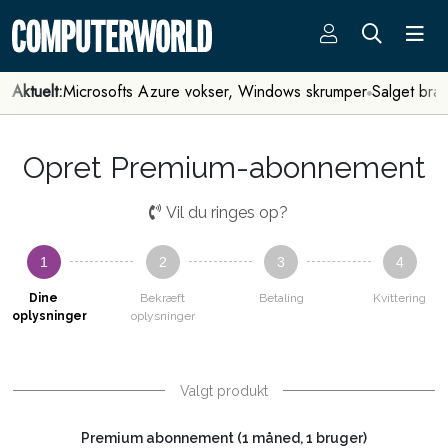
Aktuelt:
Microsofts Azure vokser, Windows skrumper
Salget bra
Opret Premium-abonnement
Vil du ringes op?
1
2
3
4
Dine
Bekræft
Betaling
Kvittering
oplysninger
oplysninger
Valgt produkt
Premium abonnement (1 måned, 1 bruger)