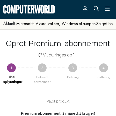
Aktuelt:
Microsofts Azure vokser, Windows skrumper
Salget bra
Opret Premium-abonnement
Vil du ringes op?
1
2
3
4
Dine
Bekræft
Betaling
Kvittering
oplysninger
oplysninger
Valgt produkt
Premium abonnement (1 måned, 1 bruger)