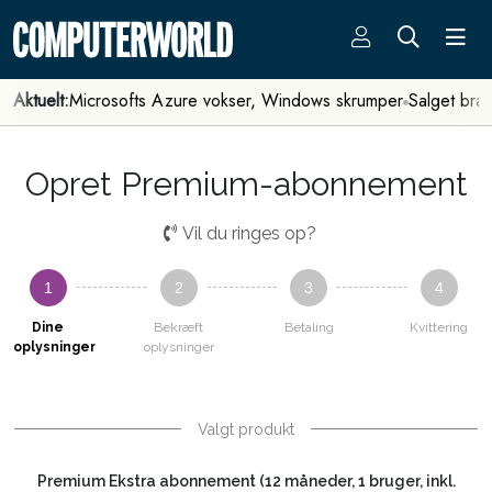
Aktuelt:
Microsofts Azure vokser, Windows skrumper
Salget bra
Opret Premium-abonnement
Vil du ringes op?
1
2
3
4
Dine
Bekræft
Betaling
Kvittering
oplysninger
oplysninger
Valgt produkt
Premium Ekstra abonnement (12 måneder, 1 bruger, inkl.