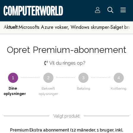
Aktuelt:
Microsofts Azure vokser, Windows skrumper
Salget bra
Opret Premium-abonnement
Vil du ringes op?
1
2
3
4
Dine
Bekræft
Betaling
Kvittering
oplysninger
oplysninger
Valgt produkt
Premium Ekstra abonnement (12 måneder, 1 bruger, inkl.