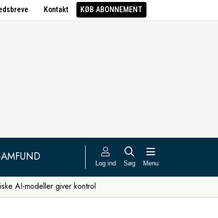
edsbreve
Kontakt
KØB ABONNEMENT
SAMFUND
Log ind
Søg
Menu
iske AI-modeller giver kontrol