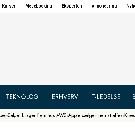
Kurser
Mødebooking
Eksperten
Annoncering
Nyh
TEKNOLOGI
ERHVERV
IT-LEDELSE
per
Salget brager frem hos AWS
Apple sælger men straffes
Kines