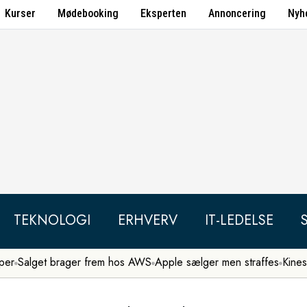
Kurser
Mødebooking
Eksperten
Annoncering
Nyh
TEKNOLOGI
ERHVERV
IT-LEDELSE
per
Salget brager frem hos AWS
Apple sælger men straffes
Kines