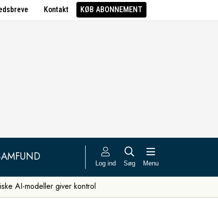
edsbreve
Kontakt
KØB ABONNEMENT
SAMFUND
Log ind
Søg
Menu
iske AI-modeller giver kontrol