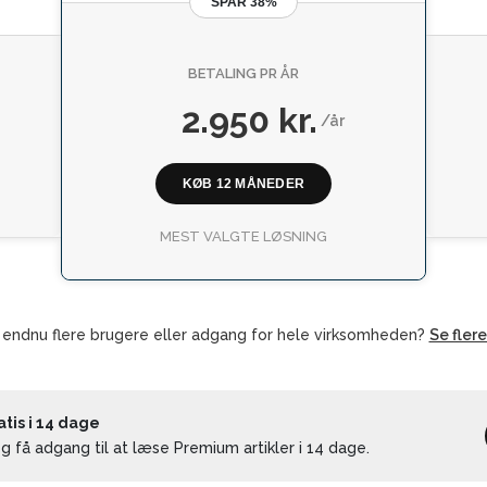
SPAR 38%
BETALING PR ÅR
2.950 kr.
/år
KØB 12 MÅNEDER
MEST VALGTE LØSNING
 endnu flere brugere eller adgang for hele virksomheden?
Se fler
is i 14 dage
 få adgang til at læse Premium artikler i 14 dage.