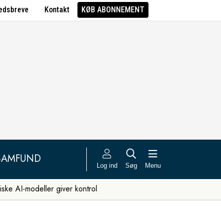
edsbreve
Kontakt
KØB ABONNEMENT
SAMFUND
Log ind
Søg
Menu
iske AI-modeller giver kontrol