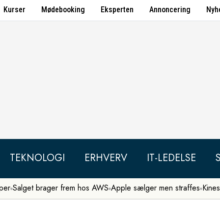
Kurser
Mødebooking
Eksperten
Annoncering
Nyh
TEKNOLOGI
ERHVERV
IT-LEDELSE
per
Salget brager frem hos AWS
Apple sælger men straffes
Kines