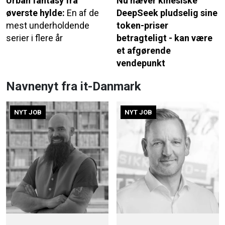
Urban fantasy fra
Nu hæver kinesiske
øverste hylde:
En af de
DeepSeek pludselig sine
mest underholdende
token-priser
serier i flere år
betragteligt - kan være
et afgørende
vendepunkt
Navnenyt fra it-Danmark
NYT JOB
NYT JOB