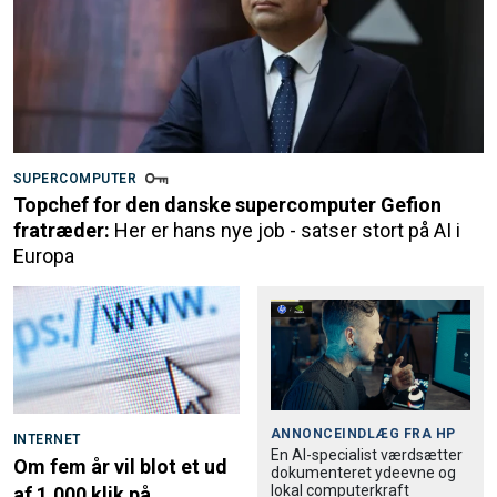
SUPERCOMPUTER
Topchef for den danske supercomputer Gefion
fratræder:
Her er hans nye job - satser stort på AI i
Europa
ANNONCEINDLÆG FRA
HP
INTERNET
En AI-specialist værdsætter
Om fem år vil blot et ud
dokumenteret ydeevne og
lokal computerkraft
af 1.000 klik på