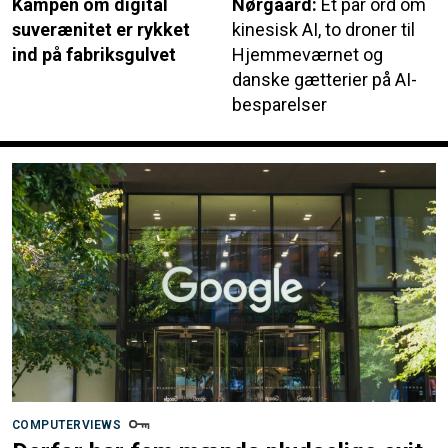
Kampen om digital
Nørgaard:
Et par ord om
suverænitet er rykket
kinesisk AI, to droner til
ind på fabriksgulvet
Hjemmeværnet og
danske gætterier på AI-
besparelser
COMPUTERVIEWS