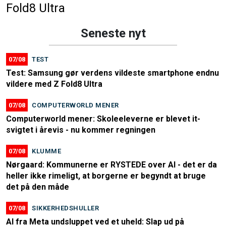
Fold8 Ultra
Seneste nyt
07/08
TEST
Test: Samsung gør verdens vildeste smartphone endnu
vildere med Z Fold8 Ultra
07/08
COMPUTERWORLD MENER
Computerworld mener: Skoleeleverne er blevet it-
svigtet i årevis - nu kommer regningen
07/08
KLUMME
Nørgaard: Kommunerne er RYSTEDE over AI - det er da
heller ikke rimeligt, at borgerne er begyndt at bruge
det på den måde
07/08
SIKKERHEDSHULLER
AI fra Meta undsluppet ved et uheld: Slap ud på