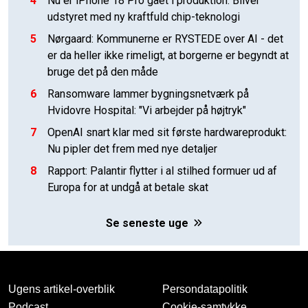
4
Nu er iPhone 18 Pro gået i produktion: Bliver
udstyret med ny kraftfuld chip-teknologi
5
Nørgaard: Kommunerne er RYSTEDE over AI - det
er da heller ikke rimeligt, at borgerne er begyndt at
bruge det på den måde
6
Ransomware lammer bygningsnetværk på
Hvidovre Hospital: "Vi arbejder på højtryk"
7
OpenAI snart klar med sit første hardwareprodukt:
Nu pipler det frem med nye detaljer
8
Rapport: Palantir flytter i al stilhed formuer ud af
Europa for at undgå at betale skat
Se seneste uge
Ugens artikel-overblik
Persondatapolitik
Podcast
Cookie-samtykke