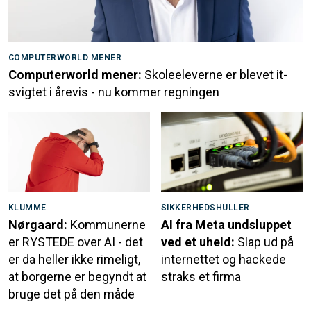
COMPUTERWORLD MENER
Computerworld mener:
Skoleeleverne er blevet it-
svigtet i årevis - nu kommer regningen
KLUMME
SIKKERHEDSHULLER
Nørgaard:
Kommunerne
AI fra Meta undsluppet
er RYSTEDE over AI - det
ved et uheld:
Slap ud på
er da heller ikke rimeligt,
internettet og hackede
at borgerne er begyndt at
straks et firma
bruge det på den måde