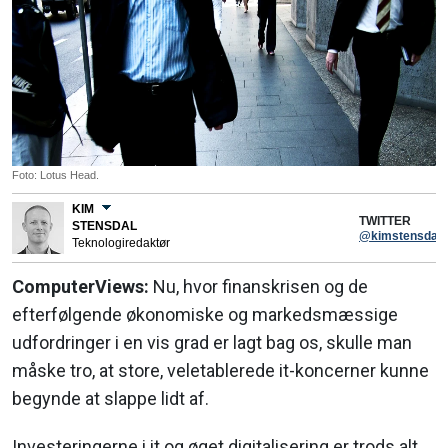
Foto: Lotus Head.
KIM
TWITTER
STENSDAL
@kimstensdal
Teknologiredaktør
ComputerViews:
Nu, hvor finanskrisen og de
efterfølgende økonomiske og markedsmæssige
udfordringer i en vis grad er lagt bag os, skulle man
måske tro, at store, veletablerede it-koncerner kunne
begynde at slappe lidt af.
Investeringerne i it og øget digitalisering er trods alt