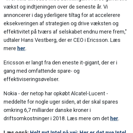
vækst og indtjeningen over de seneste år. Vi
annoncerer i dag yderligere tiltag for at accelerere
eksekveringen af strategien og drive væksten og
effektivitet på tværs af selskabet endnu mere frem,"
udtaler Hans Vestberg, der er CEO i Ericsson. Læs
mere
her
.
Ericsson er langt fra den eneste it-gigant, der er i
gang med omfattende spare- og
effektiviseringsøvelser.
Nokia - der netop har opkøbt Alcatel-Lucent -
meddelte for nogle uger siden, at der skal spares
omkring 6,7 milliarder danske kroner i
driftsomkostninger i 2018. Læs mere om det
her
.
Læs også:
Helt nyt Intel på vej: Her er det nye Intel