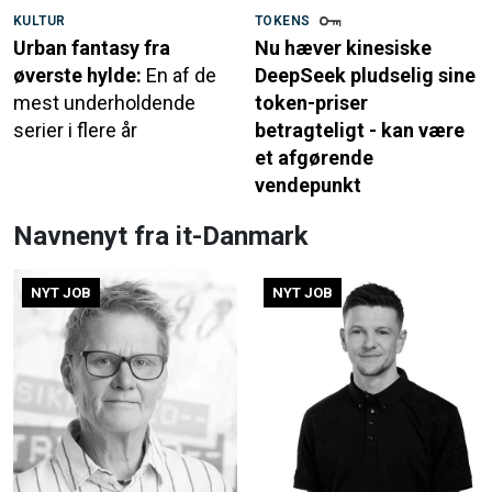
KULTUR
TOKENS
Urban fantasy fra
Nu hæver kinesiske
øverste hylde:
En af de
DeepSeek pludselig sine
mest underholdende
token-priser
serier i flere år
betragteligt - kan være
et afgørende
vendepunkt
Navnenyt fra it-Danmark
NYT JOB
NYT JOB