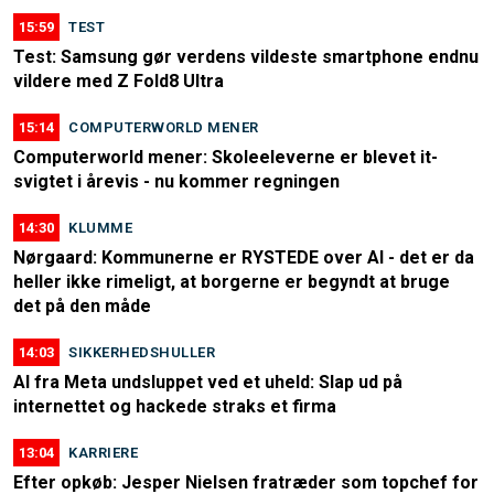
15:59
TEST
Test: Samsung gør verdens vildeste smartphone endnu
vildere med Z Fold8 Ultra
15:14
COMPUTERWORLD MENER
Computerworld mener: Skoleeleverne er blevet it-
svigtet i årevis - nu kommer regningen
14:30
KLUMME
Nørgaard: Kommunerne er RYSTEDE over AI - det er da
heller ikke rimeligt, at borgerne er begyndt at bruge
det på den måde
14:03
SIKKERHEDSHULLER
AI fra Meta undsluppet ved et uheld: Slap ud på
internettet og hackede straks et firma
13:04
KARRIERE
Efter opkøb: Jesper Nielsen fratræder som topchef for