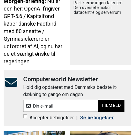
Morgen-briefing:
Nu er
Partiklerne ingen taler om:
Den oversete risiko i
den her: OpenAI frigiver
datacentre og serverrum
GPT-5.6 / Kapitalfond
køber danske Factbird
med 80 ansatte /
Gymnasielærere er
udfordret af AI, og nu har
de et særligt ønske til
regeringen
Computerworld Newsletter
Hold dig opdateret med Danmarks bedste it-
dækning to gange om dagen.
TILMELD
Din e-mail
Acceptér betingelser
|
Se betingelser