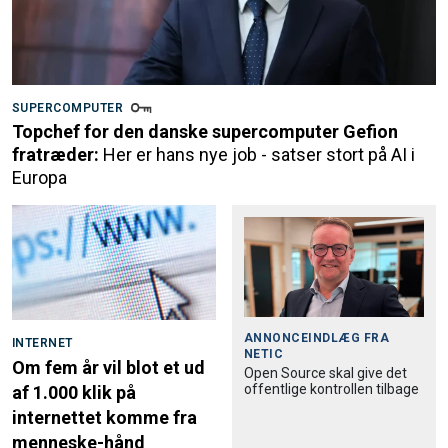
SUPERCOMPUTER
Topchef for den danske supercomputer Gefion
fratræder:
Her er hans nye job - satser stort på AI i
Europa
ANNONCEINDLÆG FRA
INTERNET
NETIC
Om fem år vil blot et ud
Open Source skal give det
offentlige kontrollen tilbage
af 1.000 klik på
internettet komme fra
menneske-hånd