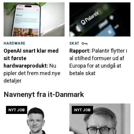
HARDWARE
SKAT
OpenAI snart klar med
Rapport:
Palantir flytter i
sit første
al stilhed formuer ud af
hardwareprodukt:
Nu
Europa for at undgå at
pipler det frem med nye
betale skat
detaljer
Navnenyt fra it-Danmark
NYT JOB
NYT JOB