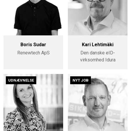
Boris Sudar
Kari Lehtimäki
Renewtech ApS
Den danske eID-
virksomhed Idura
UDNÆVNELSE
NYT JOB