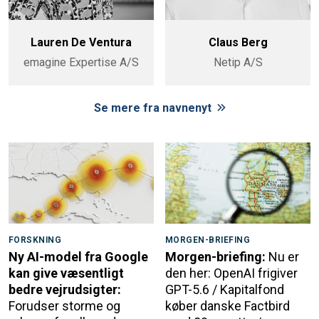
Lauren De Ventura
Claus Berg
emagine Expertise A/S
Netip A/S
Se mere fra navnenyt
FORSKNING
MORGEN-BRIEFING
Ny AI-model fra Google
Morgen-briefing:
Nu er
kan give væsentligt
den her: OpenAI frigiver
bedre vejrudsigter:
GPT-5.6 / Kapitalfond
Forudser storme og
køber danske Factbird