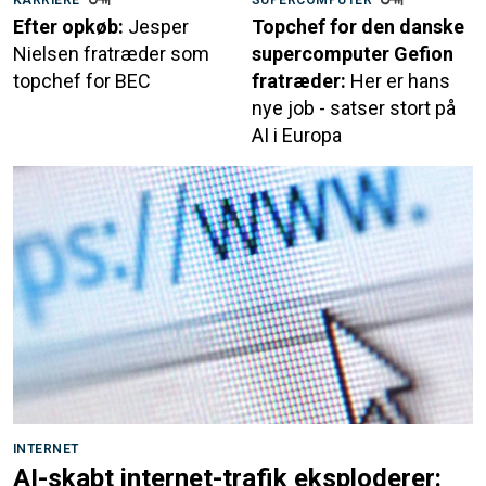
Efter opkøb:
Jesper
Topchef for den danske
Nielsen fratræder som
supercomputer Gefion
topchef for BEC
fratræder:
Her er hans
nye job - satser stort på
AI i Europa
INTERNET
AI-skabt internet-trafik eksploderer: