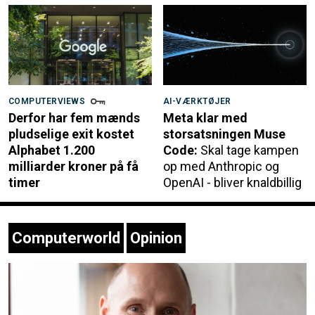
COMPUTERVIEWS
AI-VÆRKTØJER
Derfor har fem mænds
Meta klar med
pludselige exit kostet
storsatsningen Muse
Alphabet 1.200
Code:
Skal tage kampen
milliarder kroner på få
op med Anthropic og
timer
OpenAI - bliver knaldbillig
Computerworld
Opinion