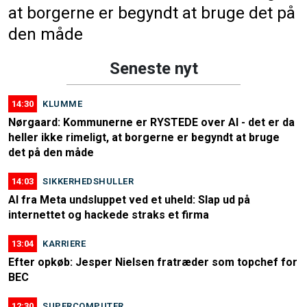
at borgerne er begyndt at bruge det på
den måde
Seneste nyt
14:30
KLUMME
Nørgaard: Kommunerne er RYSTEDE over AI - det er da
heller ikke rimeligt, at borgerne er begyndt at bruge
det på den måde
14:03
SIKKERHEDSHULLER
AI fra Meta undsluppet ved et uheld: Slap ud på
internettet og hackede straks et firma
13:04
KARRIERE
Efter opkøb: Jesper Nielsen fratræder som topchef for
BEC
12:30
SUPERCOMPUTER