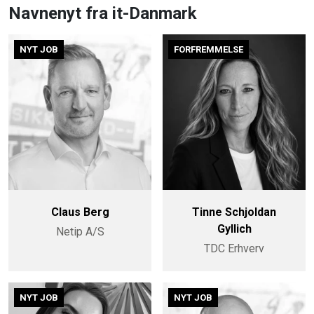
Navnenyt fra it-Danmark
NYT JOB
FORFREMMELSE
Claus Berg
Tinne Schjoldan
Gyllich
Netip A/S
TDC Erhverv
NYT JOB
NYT JOB