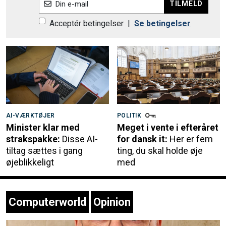
TILMELD
Din e-mail
Acceptér betingelser
|
Se betingelser
AI-VÆRKTØJER
POLITIK
Minister klar med
Meget i vente i efteråret
strakspakke:
Disse AI-
for dansk it:
Her er fem
tiltag sættes i gang
ting, du skal holde øje
øjeblikkeligt
med
Computerworld
Opinion