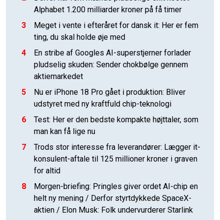
Alphabet 1.200 milliarder kroner på få timer
3
Meget i vente i efteråret for dansk it: Her er fem
ting, du skal holde øje med
4
En stribe af Googles AI-superstjerner forlader
pludselig skuden: Sender chokbølge gennem
aktiemarkedet
5
Nu er iPhone 18 Pro gået i produktion: Bliver
udstyret med ny kraftfuld chip-teknologi
6
Test: Her er den bedste kompakte højttaler, som
man kan få lige nu
7
Trods stor interesse fra leverandører: Lægger it-
konsulent-aftale til 125 millioner kroner i graven
for altid
8
Morgen-briefing: Pringles giver ordet AI-chip en
helt ny mening / Derfor styrtdykkede SpaceX-
aktien / Elon Musk: Folk undervurderer Starlink