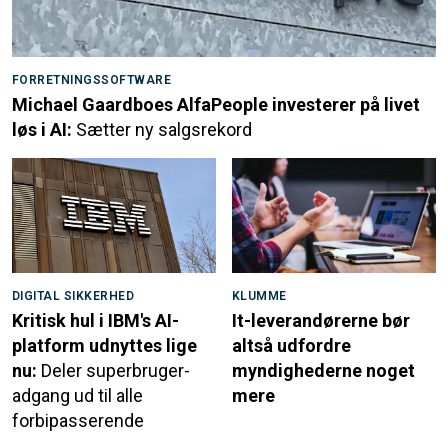
FORRETNINGSSOFTWARE
Michael Gaardboes AlfaPeople investerer på livet
løs i AI:
Sætter ny salgsrekord
DIGITAL SIKKERHED
KLUMME
Kritisk hul i IBM's AI-
It-leverandørerne bør
platform udnyttes lige
altså udfordre
nu:
Deler superbruger-
myndighederne noget
adgang ud til alle
mere
forbipasserende