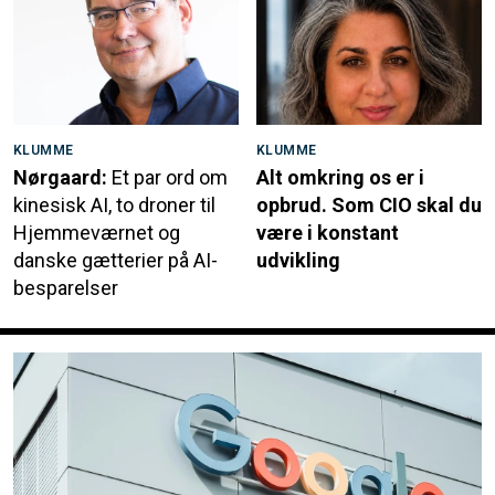
KLUMME
KLUMME
Nørgaard:
Et par ord om
Alt omkring os er i
kinesisk AI, to droner til
opbrud. Som CIO skal du
Hjemmeværnet og
være i konstant
danske gætterier på AI-
udvikling
besparelser