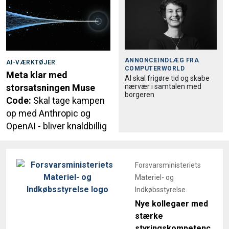
ANNONCEINDLÆG FRA
AI-VÆRKTØJER
COMPUTERWORLD
Meta klar med
AI skal frigøre tid og skabe
nærvær i samtalen med
storsatsningen Muse
borgeren
Code:
Skal tage kampen
op med Anthropic og
OpenAI - bliver knaldbillig
Forsvarsministeriets
Materiel- og
Indkøbsstyrelse
Nye kollegaer med
stærke
styringskompetenc