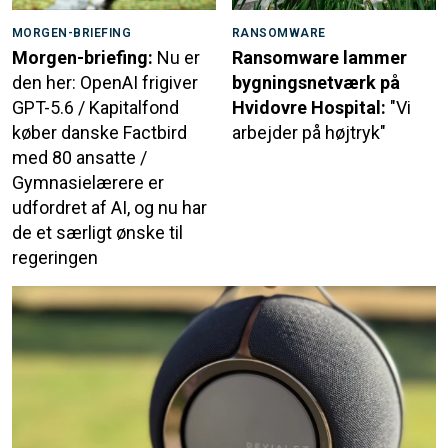
MORGEN-BRIEFING
RANSOMWARE
Morgen-briefing:
Nu er
Ransomware lammer
den her: OpenAI frigiver
bygningsnetværk på
GPT-5.6 / Kapitalfond
Hvidovre Hospital:
"Vi
køber danske Factbird
arbejder på højtryk"
med 80 ansatte /
Gymnasielærere er
udfordret af AI, og nu har
de et særligt ønske til
regeringen