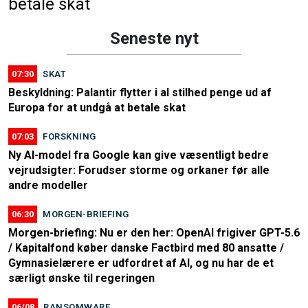
betale skat
Seneste nyt
07:30
SKAT
Beskyldning: Palantir flytter i al stilhed penge ud af
Europa for at undgå at betale skat
07:03
FORSKNING
Ny AI-model fra Google kan give væsentligt bedre
vejrudsigter: Forudser storme og orkaner før alle
andre modeller
06:30
MORGEN-BRIEFING
Morgen-briefing: Nu er den her: OpenAI frigiver GPT-5.6
/ Kapitalfond køber danske Factbird med 80 ansatte /
Gymnasielærere er udfordret af AI, og nu har de et
særligt ønske til regeringen
06/08
RANSOMWARE