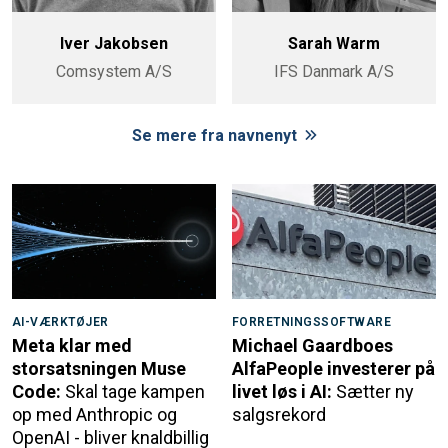
Iver Jakobsen
Sarah Warm
Comsystem A/S
IFS Danmark A/S
Se mere fra navnenyt
AI-VÆRKTØJER
FORRETNINGSSOFTWARE
Meta klar med
Michael Gaardboes
storsatsningen Muse
AlfaPeople investerer på
Code:
Skal tage kampen
livet løs i AI:
Sætter ny
op med Anthropic og
salgsrekord
OpenAI - bliver knaldbillig