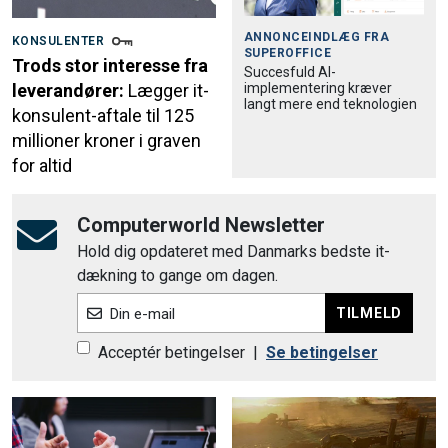
ANNONCEINDLÆG FRA
KONSULENTER
SUPEROFFICE
Trods stor interesse fra
Succesfuld AI-
implementering kræver
leverandører:
Lægger it-
langt mere end teknologien
konsulent-aftale til 125
millioner kroner i graven
for altid
Computerworld Newsletter
Hold dig opdateret med Danmarks bedste it-
dækning to gange om dagen.
TILMELD
Din e-mail
Acceptér betingelser
|
Se betingelser