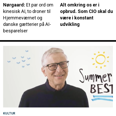
Nørgaard:
Et par ord om
Alt omkring os er i
kinesisk AI, to droner til
opbrud. Som CIO skal du
Hjemmeværnet og
være i konstant
danske gætterier på AI-
udvikling
besparelser
KULTUR