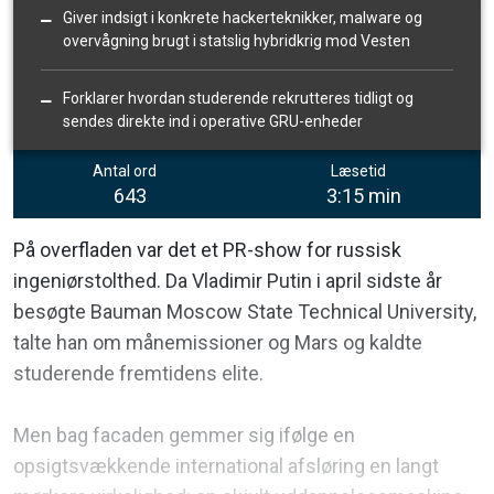
Giver indsigt i konkrete hackerteknikker, malware og
overvågning brugt i statslig hybridkrig mod Vesten
Forklarer hvordan studerende rekrutteres tidligt og
sendes direkte ind i operative GRU-enheder
Antal ord
Læsetid
643
3:15 min
På overfladen var det et PR-show for russisk
ingeniørstolthed. Da Vladimir Putin i april sidste år
besøgte Bauman Moscow State Technical University,
talte han om månemissioner og Mars og kaldte
studerende fremtidens elite.
Men bag facaden gemmer sig ifølge en
opsigtsvækkende international afsløring en langt