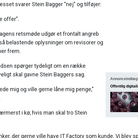
esset svarer Stein Bagger "nej" og tilføjer:
e offer".
dagens retsmøde udgør et frontalt angreb
så belastende oplysninger om revisorer og
er frem.
eldsen spørger tydeligt om en række
eligt skal gavne Stein Baggers sag.
Annonceindlæg
Offentlig digital
de mig og ville gerne låne mig penge,"
.
ærmerst i kø, hvis man skal tro Stein
er, der gerne ville have IT Factory som kunde. Vi blev spur