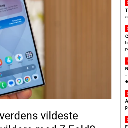
T
s
C
b
r
N
-
e
A
p
erdens vildeste
E