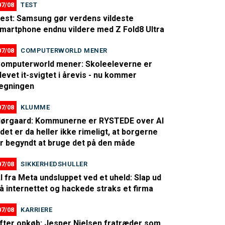
07/08
TEST
est: Samsung gør verdens vildeste
martphone endnu vildere med Z Fold8 Ultra
07/08
COMPUTERWORLD MENER
omputerworld mener: Skoleeleverne er
levet it-svigtet i årevis - nu kommer
egningen
07/08
KLUMME
ørgaard: Kommunerne er RYSTEDE over AI
 det er da heller ikke rimeligt, at borgerne
r begyndt at bruge det på den måde
07/08
SIKKERHEDSHULLER
I fra Meta undsluppet ved et uheld: Slap ud
å internettet og hackede straks et firma
07/08
KARRIERE
fter opkøb: Jesper Nielsen fratræder som