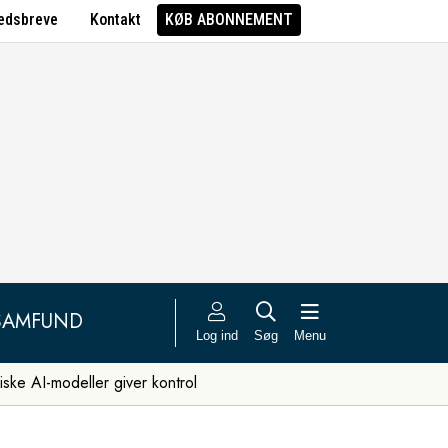
edsbreve
Kontakt
KØB ABONNEMENT
SAMFUND
Log ind
Søg
Menu
iske AI-modeller giver kontrol