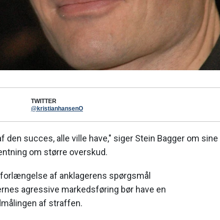
TWITTER
@kristianhansenO
af den succes, alle ville have," siger Stein Bagger om sin
entning om større overskud.
i forlængelse af anklagerens spørgsmål
ernes agressive markedsføring bør have en
målingen af straffen.