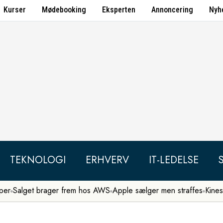
Kurser
Mødebooking
Eksperten
Annoncering
Nyh
TEKNOLOGI
ERHVERV
IT-LEDELSE
per
Salget brager frem hos AWS
Apple sælger men straffes
Kines