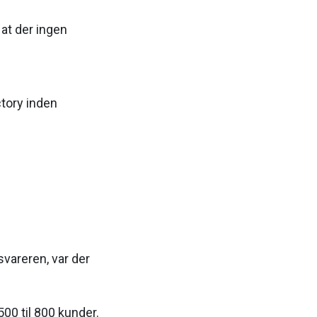
at der ingen
ctory inden
svareren, var der
00 til 800 kunder.