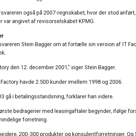
svareren også på 2007-regnskabet, hvor der stod anført, 
er var angivet af revisorselskabet KPMG.
er
vareren Stein Bagger om at fortælle sin version af IT Fa
æk.
ctory den 12. december 2001," siger Stein Bagger.
IT Factory havde 2.500 kunder imellem 1998 og 2006.
3 gå i betalingsstandsning, forklarer han videre.
første bedragerier med leasingaftaler begynder, ifølge for
mindelige forretning.
ejdere, 200-300 produkter og konsulentforretninger. Og 5