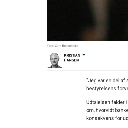
Foto: Orm Bossemeier
KRISTIAN
HANSEN
"Jeg var en del af 
bestyrelsens forv
Udtalelsen falder 
om, hvorvidt bank
konsekvens for ud