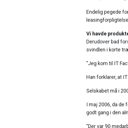
Endelig pegede for
leasingforpligtels
Vi havde produkt
Derudover bad fors
svindlen i korte tr
"Jeg kom til IT Fa
Han forklarer, at 
Selskabet må i 200
I maj 2006, da de 
godt gang i den al
"Der var 90 medarb