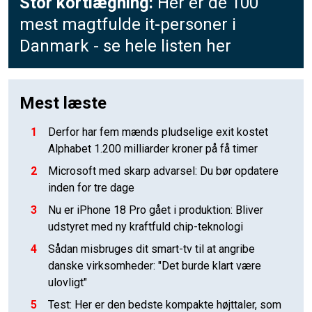
Stor kortlægning:
Her er de 100
mest magtfulde it-personer i
Danmark - se hele listen her
Mest læste
1
Derfor har fem mænds pludselige exit kostet
Alphabet 1.200 milliarder kroner på få timer
2
Microsoft med skarp advarsel: Du bør opdatere
inden for tre dage
3
Nu er iPhone 18 Pro gået i produktion: Bliver
udstyret med ny kraftfuld chip-teknologi
4
Sådan misbruges dit smart-tv til at angribe
danske virksomheder: "Det burde klart være
ulovligt"
5
Test: Her er den bedste kompakte højttaler, som