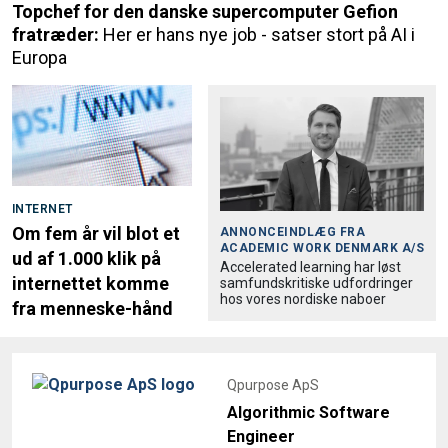
Topchef for den danske supercomputer Gefion
fratræder:
Her er hans nye job - satser stort på AI i
Europa
INTERNET
Om fem år vil blot et
ANNONCEINDLÆG FRA
ACADEMIC WORK DENMARK A/S
ud af 1.000 klik på
Accele­rated learning har løst
internettet komme
samfund­skri­tiske udfordringer
hos vores nordiske naboer
fra menneske-hånd
Qpurpose ApS
Algorithmic Software
Engineer