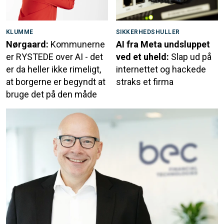
KLUMME
SIKKERHEDSHULLER
Nørgaard:
Kommunerne
AI fra Meta undsluppet
er RYSTEDE over AI - det
ved et uheld:
Slap ud på
er da heller ikke rimeligt,
internettet og hackede
at borgerne er begyndt at
straks et firma
bruge det på den måde