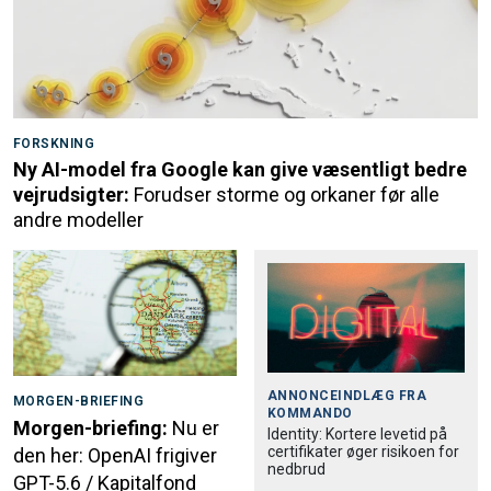
FORSKNING
Ny AI-model fra Google kan give væsentligt bedre
vejrudsigter:
Forudser storme og orkaner før alle
andre modeller
ANNONCEINDLÆG FRA
MORGEN-BRIEFING
KOMMANDO
Morgen-briefing:
Nu er
Identity: Kortere levetid på
certifikater øger risikoen for
den her: OpenAI frigiver
nedbrud
GPT-5.6 / Kapitalfond