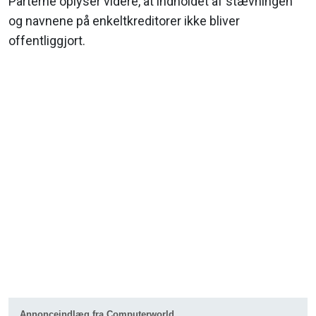
Parterne oplyser videre, at indholdet af stævningen
og navnene på enkeltkreditorer ikke bliver
offentliggjort.
Annonceindlæg fra Computerworld