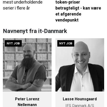
mest underholdende
token-priser
serier i flere år
betragteligt - kan være
et afgørende
vendepunkt
Navnenyt fra it-Danmark
NYT JOB
NYT JOB
Peter Lorenz
Lasse Hounsgaard
Nellemann
IFS Danmark A/S