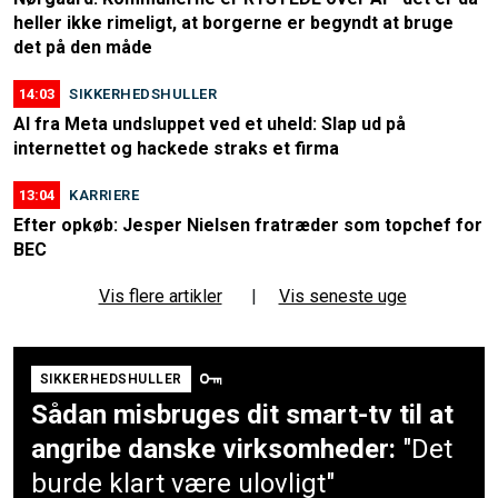
heller ikke rimeligt, at borgerne er begyndt at bruge
det på den måde
14:03
SIKKERHEDSHULLER
AI fra Meta undsluppet ved et uheld: Slap ud på
internettet og hackede straks et firma
13:04
KARRIERE
Efter opkøb: Jesper Nielsen fratræder som topchef for
BEC
Vis flere artikler
|
Vis seneste uge
SIKKERHEDSHULLER
Sådan misbruges dit smart-tv til at
angribe danske virksomheder:
"Det
burde klart være ulovligt"