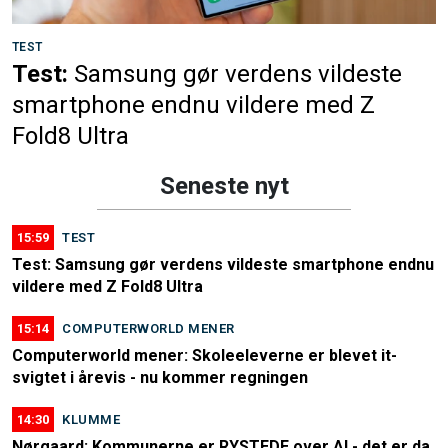
TEST
Test:
Samsung gør verdens vildeste
smartphone endnu vildere med Z
Fold8 Ultra
Seneste nyt
15:59
TEST
Test: Samsung gør verdens vildeste smartphone endnu
vildere med Z Fold8 Ultra
15:14
COMPUTERWORLD MENER
Computerworld mener: Skoleeleverne er blevet it-
svigtet i årevis - nu kommer regningen
14:30
KLUMME
Nørgaard: Kommunerne er RYSTEDE over AI - det er da