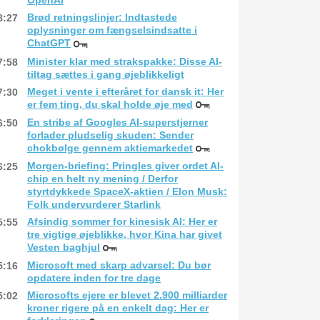
OpenAI
Brød retningslinjer: Indtastede
8:27
oplysninger om fængselsindsatte i
ChatGPT
Minister klar med strakspakke: Disse AI-
7:58
tiltag sættes i gang øjeblikkeligt
Meget i vente i efteråret for dansk it: Her
7:30
er fem ting, du skal holde øje med
En stribe af Googles AI-superstjerner
6:50
forlader pludselig skuden: Sender
chokbølge gennem aktiemarkedet
Morgen-briefing: Pringles giver ordet AI-
6:25
chip en helt ny mening / Derfor
styrtdykkede SpaceX-aktien / Elon Musk:
Folk undervurderer Starlink
Afsindig sommer for kinesisk AI: Her er
5:55
tre vigtige øjeblikke, hvor Kina har givet
Vesten baghjul
Microsoft med skarp advarsel: Du bør
5:16
opdatere inden for tre dage
Microsofts ejere er blevet 2.900 milliarder
5:02
kroner rigere på en enkelt dag: Her er