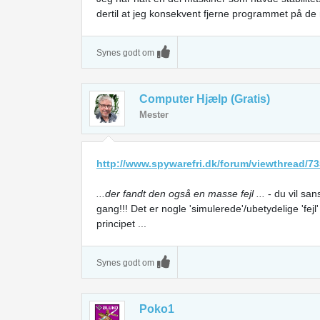
dertil at jeg konsekvent fjerne programmet på de
Synes godt om
Computer Hjælp (Gratis)
Mester
http://www.spywarefri.dk/forum/viewthread/73
...der fandt den også en masse fejl ...
- du vil san
gang!!! Det er nogle 'simulerede'/ubetydelige 'fejl'
principet ...
Synes godt om
Poko1