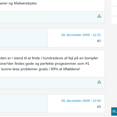
leaner og Malwerebytes
26. december 2009 - 12:31
#2
 er i stand til at finde i hundredevis af fejl på en komplet
skiner!der findes gode og perfekte progeammer som #1
u kunne løse problemer gratis i 99% af tilfældene!
26. december 2009 - 12:54
#3
IT