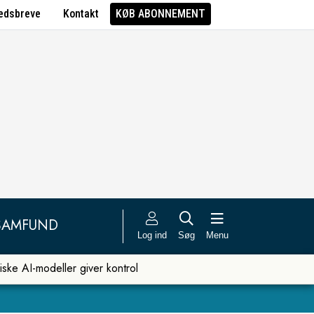
edsbreve
Kontakt
KØB ABONNEMENT
SAMFUND
Log ind
Søg
Menu
iske AI-modeller giver kontrol