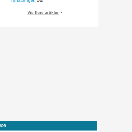
forklaringen
Vis flere artikler
-JOB