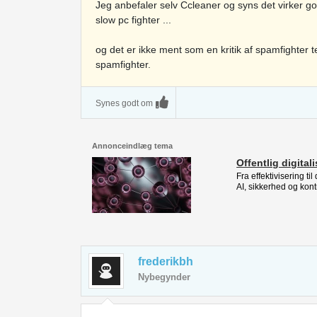
Jeg anbefaler selv Ccleaner og syns det virker g
slow pc fighter ...
og det er ikke ment som en kritik af spamfighter t
spamfighter.
Synes godt om
Annonceindlæg tema
Offentlig digital
Fra effektivisering ti
AI, sikkerhed og kont
frederikbh
Nybegynder