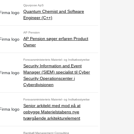
Qpurpose ApS
Quantum Chemist and Software
Engineer (C++)
AP Pension
AP Pension søger erfaren Product
Owner
Forsvarsministeriets Materiel- og Indkøbsstyrelse
Security Information and Event
Manager (SIEM) specialist til Cyber
Security Operationscenter i
Cyberdivisionen
Forsvarsministeriets Materiel- og Indkøbsstyrelse
Senior arkitekt med mod på at
opbygge Materielstabens nye
tværgående arkitekturelement
Rambøll Management Consulting