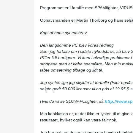
Programmet er i familie med SPAMfighter, VIRUS
Ophavsmanden er Martin Thorborg og hans selsk
Kopi af hans nyhedsbrev:
Den langsomme PC blev vores redning
Som jeg fortalte om i sidste nyhedsbrev, så blev SP
PC'er lidt hurtigere. Vi kom i alvorlige problemer
stoppede med at købe spamfiltre. Men min makker
tabte omsætning tilbage og lidt til.
Jeg syntes lige jeg skyldte at fortælle (Eller også 
solgte godt 50.000 licenser til en pris af 19.95 $ s
Hvis du vil se SLOW-PCfighter, så
http://www.s
Min konklusion er, at det ikke er lysten til at giv
resultatet, hvilket også kan være fair nok.
Jeg har haft en del maskiner som havde stabilit