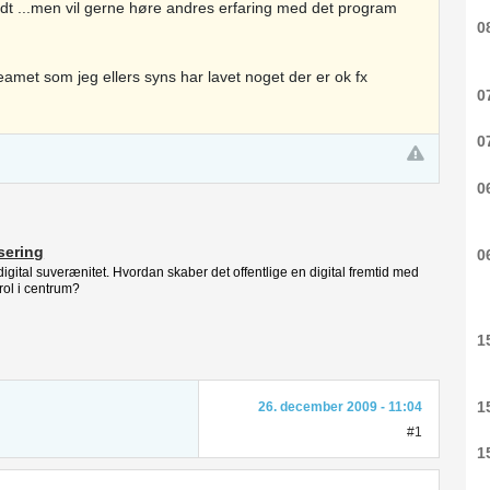
odt ...men vil gerne høre andres erfaring med det program
0
eamet som jeg ellers syns har lavet noget der er ok fx
0
0
0
isering
0
l digital suverænitet. Hvordan skaber det offentlige en digital fremtid med
rol i centrum?
1
1
26. december 2009 - 11:04
#1
1