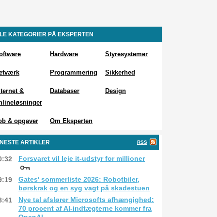
LE KATEGORIER PÅ EKSPERTEN
oftware
Hardware
Styresystemer
etværk
Programmering
Sikkerhed
nternet &
Databaser
Design
nlineløsninger
ob & opgaver
Om Eksperten
NESTE ARTIKLER
RSS
Forsvaret vil leje it-udstyr for millioner
0:32
Gates' sommerliste 2026: Robotbiler,
9:19
børskrak og en syg vagt på skadestuen
Nye tal afslører Microsofts afhængighed:
8:41
70 procent af AI-indtægterne kommer fra