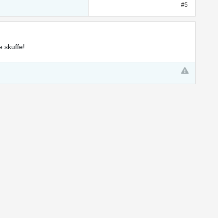
#5
 skuffe!