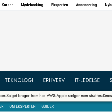
Kurser
Mødebooking
Eksperten
Annoncering
Nyh
TEKNOLOGI
ERHVERV
IT-LEDELSE
per
Salget brager frem hos AWS
Apple sælger men straffes
Kines
ER
OM EKSPERTEN
GUIDER