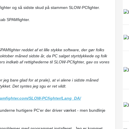
fighter og så sidste skud på stammen SLOW-PCfighter.
ab SPAMfighter.
AMfighter reddet af et lille stykke software, der gør folks
 i oktober måned sidste år, da PC salget styrtdykkede og folk
s indkøb af rettighederne til SLOW-PCfighter, gav os vores
er jeg bare glad for at prale), at vi alene i sidste måned
tykket. Det syntes jeg sgu er ret vildt.
pamfighter.com/SLOW-PCfighter/Lang_DA/
e kunderne hurtigere PC'er der driver værket - men bundlinje
etsproblemer med programmet installeret. Jeg er kommet