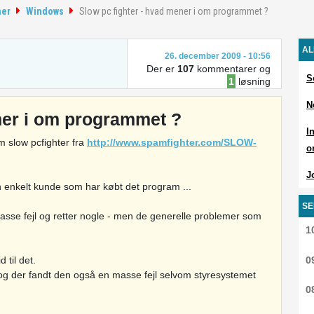
mer
Windows
Slow pc fighter - hvad mener i om programmet ?
AL
26. december 2009 - 10:56
Der er
107
kommentarer og
S
1
løsning
N
ner i om programmet ?
I
m slow pcfighter fra
http://www.spamfighter.com/SLOW-
o
J
 en enkelt kunde som har købt det program ...
SE
masse fejl og retter nogle - men de generelle problemer som
1
d til det.
0
n og der fandt den også en masse fejl selvom styresystemet
0