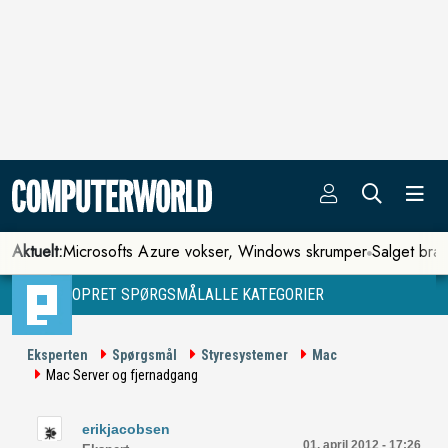
Aktuelt:
Microsofts Azure vokser, Windows skrumper
Salget bra
OPRET SPØRGSMÅL
ALLE KATEGORIER
Eksperten
Spørgsmål
Styresystemer
Mac
Mac Server og fjernadgang
erikjacobsen
01. april 2012 - 17:26