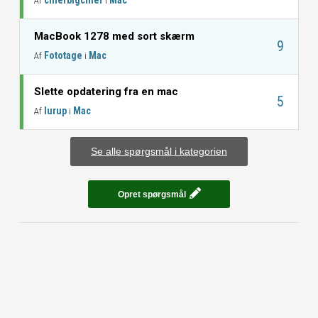
chiefbigchief
Mac
Af
i
MacBook 1278 med sort skærm
9
Fototage
Mac
Af
i
Slette opdatering fra en mac
5
lurup
Mac
Af
i
Se alle spørgsmål i kategorien
Opret spørgsmål