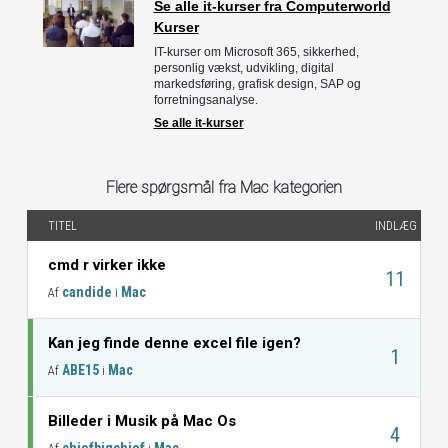
Se alle it-kurser fra Computerworld
Kurser
IT-kurser om Microsoft 365, sikkerhed,
personlig vækst, udvikling, digital
markedsføring, grafisk design, SAP og
forretningsanalyse.
Se alle it-kurser
Flere spørgsmål fra Mac kategorien
TITEL
INDLÆG
cmd r virker ikke
11
candide
Mac
Af
i
Kan jeg finde denne excel file igen?
1
ABE15
Mac
Af
i
Billeder i Musik på Mac Os
4