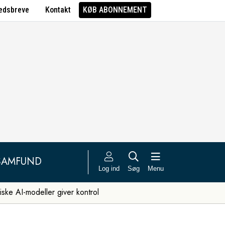
edsbreve
Kontakt
KØB ABONNEMENT
SAMFUND
Log ind
Søg
Menu
iske AI-modeller giver kontrol