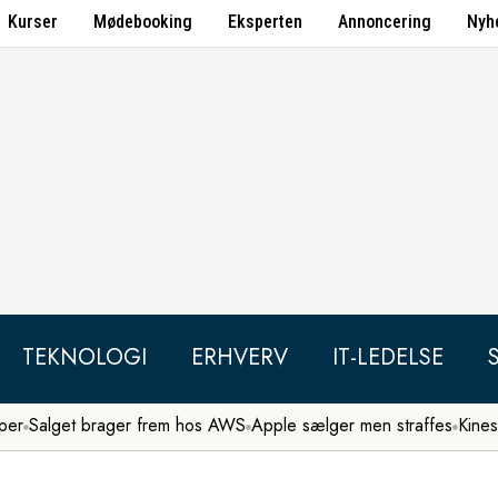
Kurser
Mødebooking
Eksperten
Annoncering
Nyh
TEKNOLOGI
ERHVERV
IT-LEDELSE
per
Salget brager frem hos AWS
Apple sælger men straffes
Kines