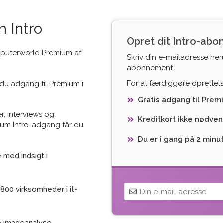
 Intro
Opret dit Intro-ab
mputerworld Premium af
Skriv din e-mailadresse her
abonnement.
For at færdiggøre oprettelse
du adgang til Premium i
Gratis adgang til Prem
r, interviews og
Kreditkort ikke nødven
ium Intro-adgang får du
Du er i gang på 2 minu
med indsigt i
800 virksomheder i it-
e imageanalyse,