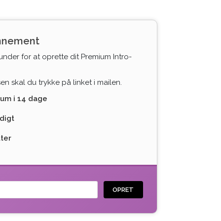
onnement
under for at oprette dit Premium Intro-
n skal du trykke på linket i mailen.
ium i 14 dage
digt
tter
OPRET