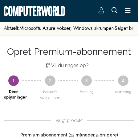
Aktuelt:
Microsofts Azure vokser, Windows skrumper
Salget bra
Opret Premium-abonnement
Vil du ringes op?
1
2
3
4
Dine
Bekræft
Betaling
Kvittering
oplysninger
oplysninger
Valgt produkt
Premium abonnement (12 måneder, 5 brugere)