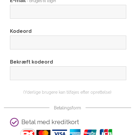
E-mail
- bruges til login
Kodeord
Bekræft kodeord
(Yderlige brugere kan tilføjes efter oprettelse)
Betalingsform
Betal med kreditkort