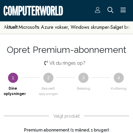
Aktuelt:
Microsofts Azure vokser, Windows skrumper
Salget bra
Opret Premium-abonnement
Vil du ringes op?
1
2
3
4
Dine
Bekræft
Betaling
Kvittering
oplysninger
oplysninger
Valgt produkt
Premium abonnement (1 måned, 1 bruger)