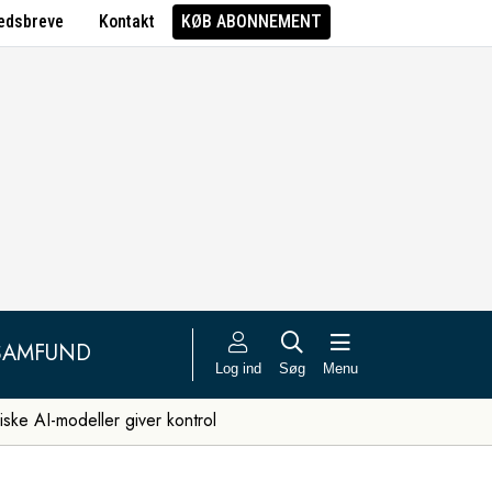
edsbreve
Kontakt
KØB ABONNEMENT
SAMFUND
Log ind
Søg
Menu
iske AI-modeller giver kontrol