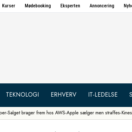
Kurser
Mødebooking
Eksperten
Annoncering
Nyh
TEKNOLOGI
ERHVERV
IT-LEDELSE
per
Salget brager frem hos AWS
Apple sælger men straffes
Kines