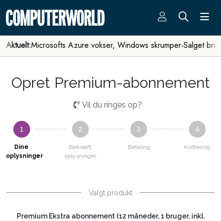
Aktuelt:
Microsofts Azure vokser, Windows skrumper
Salget bra
Opret Premium-abonnement
Vil du ringes op?
1
2
3
4
Dine
Bekræft
Betaling
Kvittering
oplysninger
oplysninger
Valgt produkt
Premium Ekstra abonnement (12 måneder, 1 bruger, inkl.