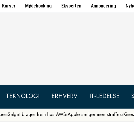
Kurser
Mødebooking
Eksperten
Annoncering
Nyh
TEKNOLOGI
ERHVERV
IT-LEDELSE
per
Salget brager frem hos AWS
Apple sælger men straffes
Kines