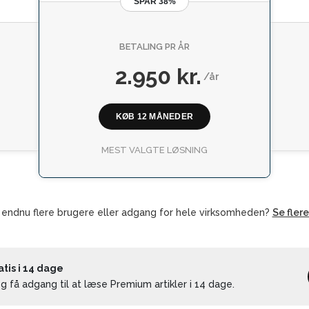
SPAR 38%
BETALING PR ÅR
2.950 kr.
/år
KØB 12 MÅNEDER
MEST VALGTE LØSNING
 endnu flere brugere eller adgang for hele virksomheden?
Se fler
is i 14 dage
 få adgang til at læse Premium artikler i 14 dage.