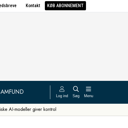
edsbreve
Kontakt
KØB ABONNEMENT
SAMFUND
Log ind
Søg
Menu
iske AI-modeller giver kontrol