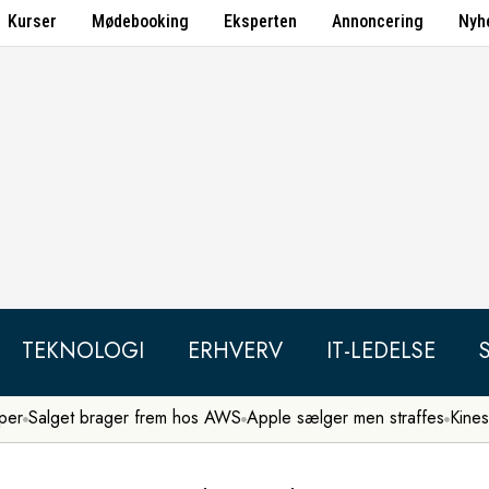
Kurser
Mødebooking
Eksperten
Annoncering
Nyh
TEKNOLOGI
ERHVERV
IT-LEDELSE
per
Salget brager frem hos AWS
Apple sælger men straffes
Kines