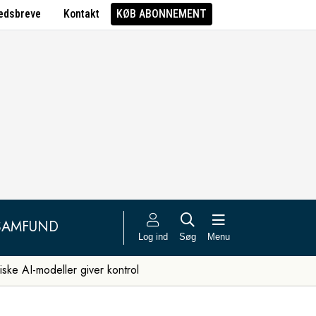
edsbreve
Kontakt
KØB ABONNEMENT
SAMFUND
Log ind
Søg
Menu
iske AI-modeller giver kontrol