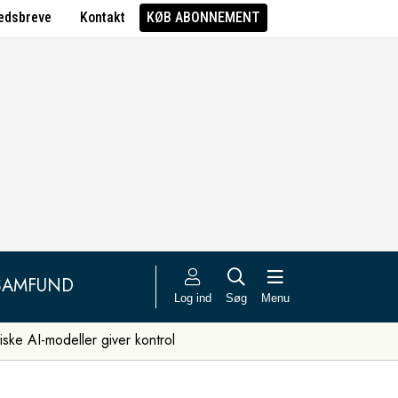
edsbreve
Kontakt
KØB ABONNEMENT
SAMFUND
Log ind
Søg
Menu
iske AI-modeller giver kontrol