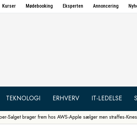
Kurser
Mødebooking
Eksperten
Annoncering
Nyh
TEKNOLOGI
ERHVERV
IT-LEDELSE
per
Salget brager frem hos AWS
Apple sælger men straffes
Kines