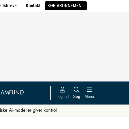
edsbreve
Kontakt
KØB ABONNEMENT
SAMFUND
Log ind
Søg
Menu
iske AI-modeller giver kontrol