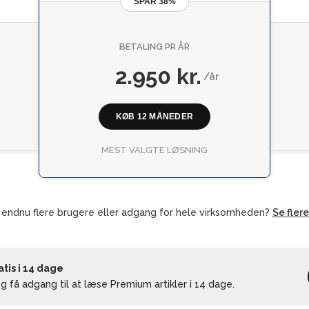
SPAR 38%
BETALING PR ÅR
2.950 kr.
/år
KØB 12 MÅNEDER
MEST VALGTE LØSNING
 endnu flere brugere eller adgang for hele virksomheden?
Se fler
is i 14 dage
 få adgang til at læse Premium artikler i 14 dage.