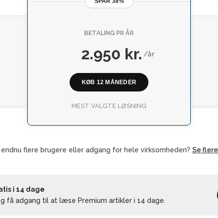
SPAR 38%
BETALING PR ÅR
2.950 kr.
/år
KØB 12 MÅNEDER
MEST VALGTE LØSNING
 endnu flere brugere eller adgang for hele virksomheden?
Se fler
is i 14 dage
 få adgang til at læse Premium artikler i 14 dage.