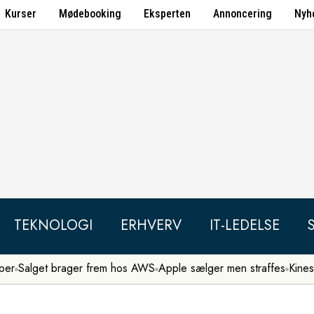
Kurser
Mødebooking
Eksperten
Annoncering
Nyh
TEKNOLOGI
ERHVERV
IT-LEDELSE
per
Salget brager frem hos AWS
Apple sælger men straffes
Kines