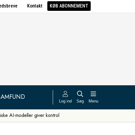
edsbreve
Kontakt
KØB ABONNEMENT
SAMFUND
Log ind
Søg
Menu
iske AI-modeller giver kontrol