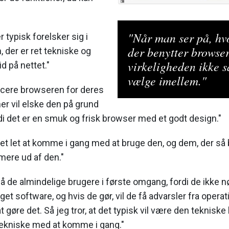
"Når man ser på, hv
 typisk forelsker sig i
der benytter browser
 der er ret tekniske og
virkeligheden ikke 
d på nettet."
vælge imellem."
ducere browseren for deres
er vil elske den på grund
rdi det er en smuk og frisk browser med et godt design."
 ret let at komme i gang med at bruge den, og dem, der så 
 mere ud af den."
g nå de almindelige brugere i første omgang, fordi de ikke 
t software, og hvis de gør, vil de få advarsler fra oper
at gøre det. Så jeg tror, at det typisk vil være den tekniske
tekniske med at komme i gang."