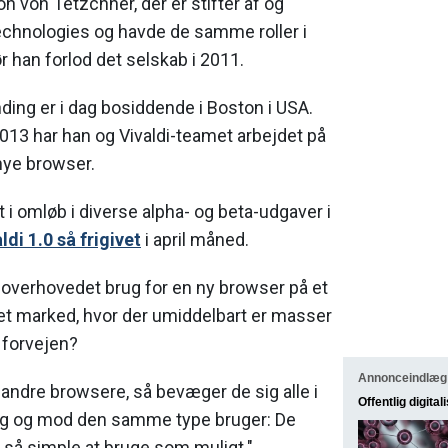
n von Tetzchner, der er stifter af og
 Technologies og havde de samme roller i
r han forlod det selskab i 2011.
ding er i dag bosiddende i Boston i USA.
13 har han og Vivaldi-teamet arbejdet på
 nye browser.
t i omløb i diverse alpha- og beta-udgaver i
ldi 1.0 så frigivet
i april måned.
 overhovedet brug for en ny browser på et
 marked, hvor der umiddelbart er masser
 forvejen?
Annonceindlæg
 andre browsere, så bevæger de sig alle i
Offentlig digital
g og mod den samme type bruger: De
e så simple at bruge som muligt."