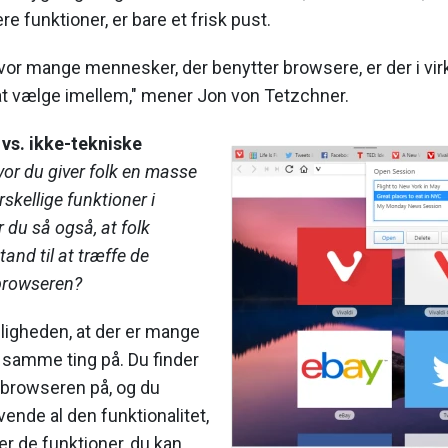
ere funktioner, er bare et frisk pust.
vor mange mennesker, der benytter browsere, er der i vir
 vælge imellem," mener Jon von Tetzchner.
vs. ikke-tekniske
vor du giver folk en masse
skellige funktioner i
 du så også, at folk
stand til at træffe de
 browseren?
keligheden, at der er mange
 samme ting på. Du finder
 browseren på, og du
vende al den funktionalitet,
er de funktioner, du kan