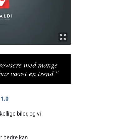
rowsere med mange
ar været en trend."
 1.0
ellige biler, og vi
er bedre kan