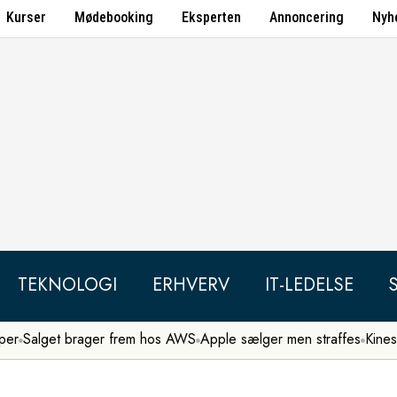
Kurser
Mødebooking
Eksperten
Annoncering
Nyh
TEKNOLOGI
ERHVERV
IT-LEDELSE
per
Salget brager frem hos AWS
Apple sælger men straffes
Kines