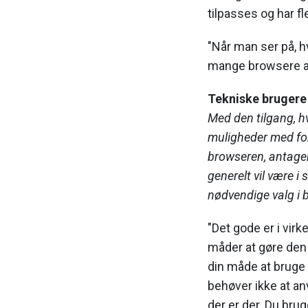
tilpasses og har fl
"Når man ser på, h
mange browsere at
Tekniske brugere 
Med den tilgang, h
muligheder med for
browseren, antager
generelt vil være i 
nødvendige valg i
"Det gode er i vir
måder at gøre den
din måde at bruge
behøver ikke at an
der er der. Du brug