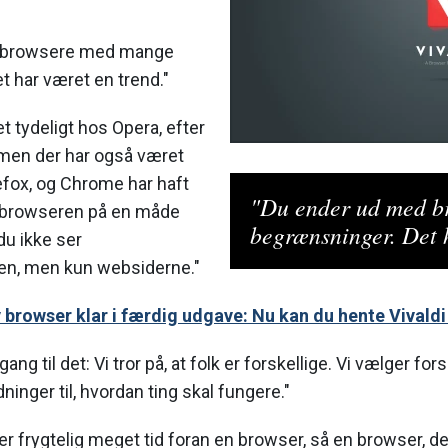
d browsere med mange
 har været en trend."
t tydeligt hos Opera, efter
 men der har også været
efox, og Chrome har haft
"Du ender ud med b
 browseren på en måde
begrænsninger. Det h
du ikke ser
en, men kun websiderne."
y browser klar i færdig udgave: Nu kan du hente Vivaldi
gang til det: Vi tror på, at folk er forskellige. Vi vælger forsk
dninger til, hvordan ting skal fungere."
r frygtelig meget tid foran en browser, så en browser, d