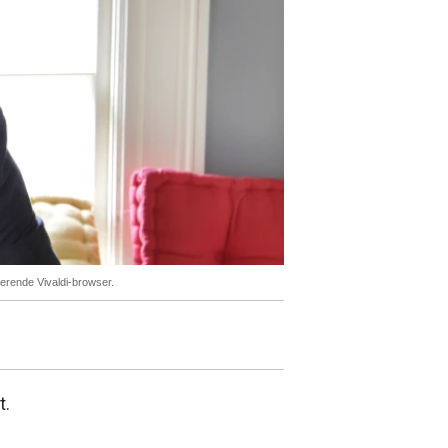
erende Vivaldi-browser.
t.