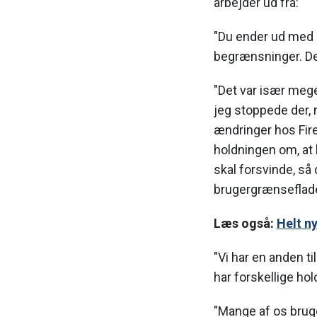
arbejder ud fra:
"Du ender ud me
begrænsninger. Det
"Det var især mege
jeg stoppede der,
ændringer hos Fir
holdningen om, at
skal forsvinde, så 
brugergrænseflad
Læs også:
Helt n
"Vi har en anden til
har forskellige hol
"Mange af os bruge