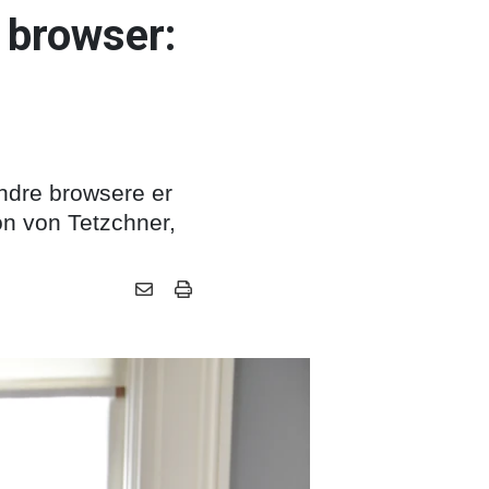
y browser:
andre browsere er
on von Tetzchner,