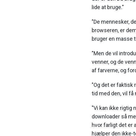
lide at bruge."
"De mennesker, der
browseren, er dem,
bruger en masse ti
"Men de vil intro
venner, og de venn
af farverne, og fo
"Og det er faktisk
tid med den, vil få
"Vi kan ikke rigti
downloader så mege
hvor farligt det er 
hjælper den ikke-