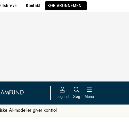
edsbreve
Kontakt
KØB ABONNEMENT
SAMFUND
Log ind
Søg
Menu
iske AI-modeller giver kontrol