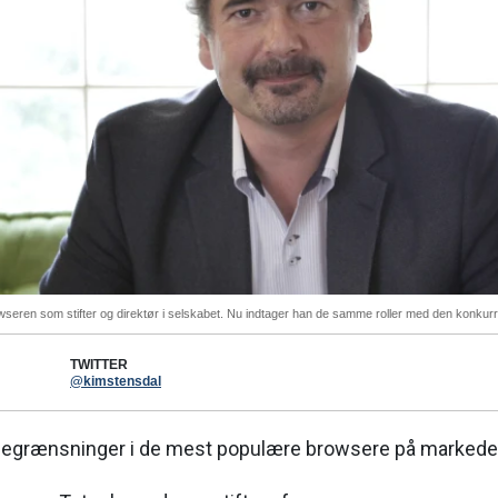
ren som stifter og direktør i selskabet. Nu indtager han de samme roller med den konkurr
TWITTER
@kimstensdal
begrænsninger i de mest populære browsere på markede