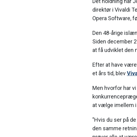
Det holdning har Jo
direktør i Vivaldi
Opera Software, fø
Den 48-årige islæn
Siden december 20
at få udviklet den
Efter at have være
et års tid, blev
Viva
Men hvorfor har vi
konkurrencepræget
at vælge imellem i
"Hvis du ser på de
den samme retnin
prøver alle at vær