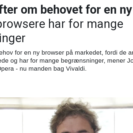
ifter om behovet for en n
browsere har for mange
inger
behov for en ny browser på markedet, fordi de 
abede og har for mange begrænsninger, mener J
i Opera - nu manden bag Vivaldi.