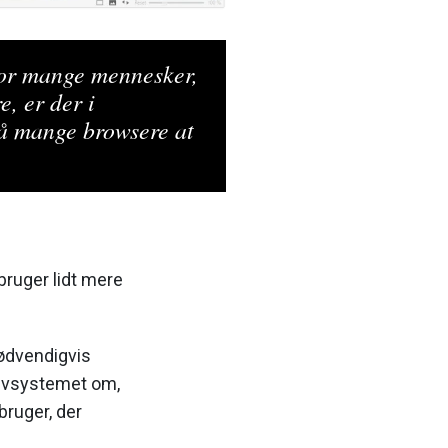
or mange mennesker,
e, er der i
så mange browsere at
bruger lidt mere
nødvendigvis
ativsystemet om,
 bruger, der