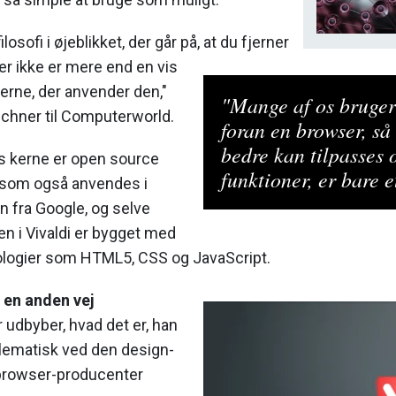
losofi i øjeblikket, der går på, at du fjerner
der ikke er mere end en vis
erne, der anvender den,"
"Mange af os bruger 
zchner til Computerworld.
foran en browser, så
bedre kan tilpasses o
s kerne er open source
funktioner, er bare et
som også anvendes i
fra Google, og selve
n i Vivaldi er bygget med
ogier som HTML5, CSS og JavaScript.
i en anden vej
udbyber, hvad det er, han
blematisk ved den design-
e browser-producenter