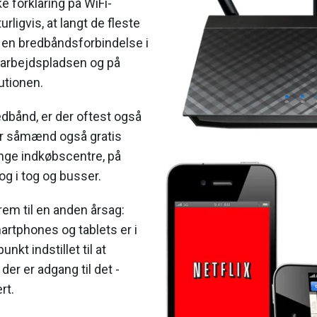
 forklaring på WiFi-
ligvis, at langt de fleste
 en bredbåndsforbindelse i
arbejdspladsen og på
utionen.
edbånd, er der oftest også
der såmænd også gratis
nge indkøbscentre, på
og i tog og busser.
rem til en anden årsag:
artphones og tablets er i
kt indstillet til at
der er adgang til det -
rt.