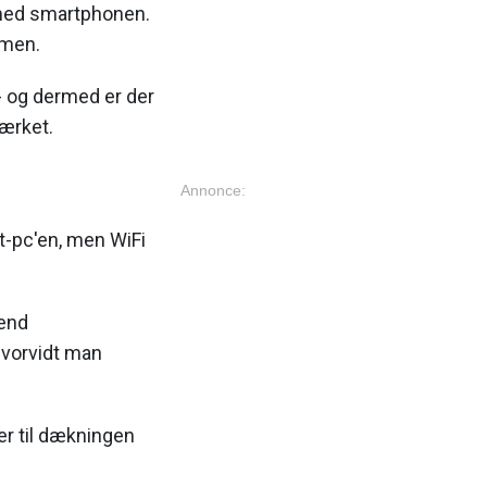
 med smartphonen.
rmen.
- og dermed er der
værket.
Annonce:
t-pc'en, men WiFi
 end
hvorvidt man
r til dækningen