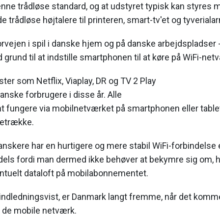
nne trådløse standard, og at udstyret typisk kan styres
de trådløse højtalere til printeren, smart-tv'et og tyveriala
orvejen i spil i danske hjem og på danske arbejdspladser 
grund til at indstille smartphonen til at køre på WiFi-net
er som Netflix, Viaplay, DR og TV 2 Play
anske forbrugere i disse år. Alle
nt fungere via mobilnetværket på smartphonen eller table
retrække.
danskere har en hurtigere og mere stabil WiFi-forbindelse
 dels fordi man dermed ikke behøver at bekymre sig om, 
ntuelt dataloft på mobilabonnementet.
ndledningsvist, er Danmark langt fremme, når det komme
 de mobile netværk.