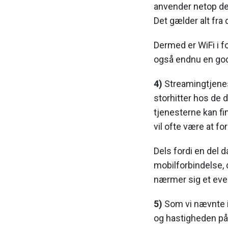
anvender netop de
Det gælder alt fra 
Dermed er WiFi i f
også endnu en god 
4)
Streamingtjenest
storhitter hos de d
tjenesterne kan fi
vil ofte være at fo
Dels fordi en del 
mobilforbindelse,
nærmer sig et eve
5)
Som vi nævnte i
og hastigheden på