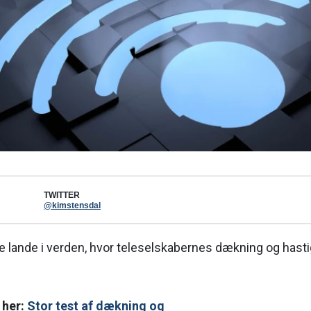
TWITTER
@kimstensdal
de lande i verden, hvor teleselskabernes dækning og has
 her:
Stor test af dækning og