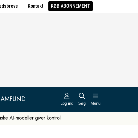
edsbreve
Kontakt
KØB ABONNEMENT
SAMFUND
Log ind
Søg
Menu
iske AI-modeller giver kontrol