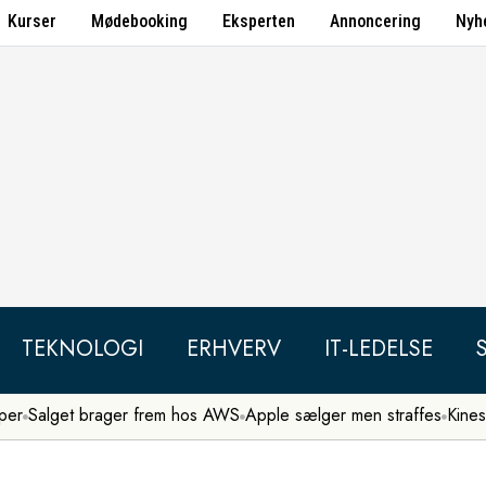
Kurser
Mødebooking
Eksperten
Annoncering
Nyh
TEKNOLOGI
ERHVERV
IT-LEDELSE
per
Salget brager frem hos AWS
Apple sælger men straffes
Kines