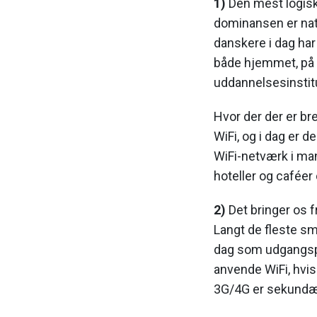
1)
Den mest logiske
dominansen er natur
danskere i dag har
både hjemmet, på 
uddannelsesinstit
Hvor der der er br
WiFi, og i dag er 
WiFi-netværk i ma
hoteller og caféer 
2)
Det bringer os f
Langt de fleste sm
dag som udgangspun
anvende WiFi, hvis 
3G/4G er sekundæ