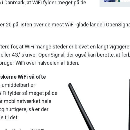
n i Danmark, at WiFi fylder meget på de
 20 på listen over de mest WiFi-glade lande i OpenSigna
re for, at WiFi mange steder er blevet en langt vigtigere 
ller 4G," skriver OpenSignal, der også kan berette, at for
ruger WiFi over halvdelen af tiden.
skerne WiFi så ofte
 umiddelbart er
iFi fylder så meget på de
år mobilnetværket hele
og hurtigere, så er der
 til det.