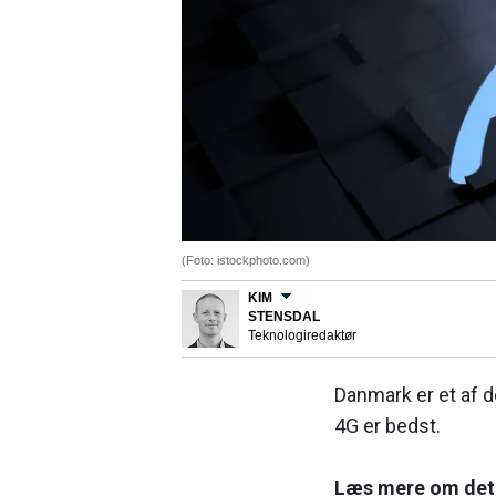
(Foto: istockphoto.com)
KIM
STENSDAL
Teknologiredaktør
Danmark er et af 
4G er bedst.
Læs mere om det