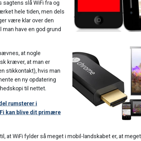
s sagtens slå WiFi fra og
ærket hele tiden, men dels
er være klar over den
al man have en god grund
nævnes, at nogle
sk kræver, at man er
g en stikkontakt), hvis man
hente en ny opdatering
rhedskopi til nettet.
el rumsterer i
Fi kan blive dit primære
il, at WiFi fylder så meget i mobil-landskabet er, at meget