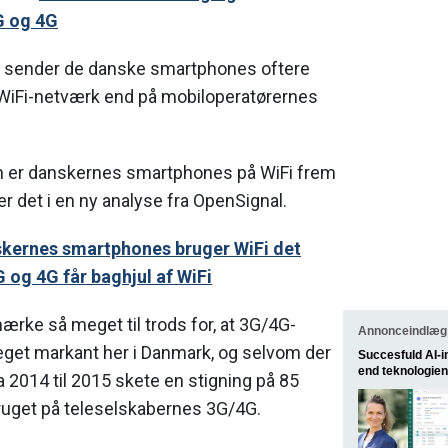
G og 4G
og sender de danske smartphones oftere
e WiFi-netværk end på mobiloperatørernes
en er danskernes smartphones på WiFi frem
der det i en ny analyse fra OpenSignal.
kernes smartphones bruger WiFi det
G og 4G får baghjul af WiFi
mærke så meget til trods for, at 3G/4G-
Annonceindlæg 
get markant her i Danmark, og selvom der
Succesfuld AI-
end teknologien
a 2014 til 2015 skete en stigning på 85
bruget på teleselskabernes 3G/4G.