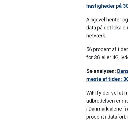
hastigheder på 3
Alligevel henter 
data på det lokal
netværk.
56 procent af tid
for 3G eller 4G, ly
Se analysen:
Dans
meste af tiden: 3
WiFi fylder vel at 
udbredelsen er me
i Danmark alene fr
procent i datafor